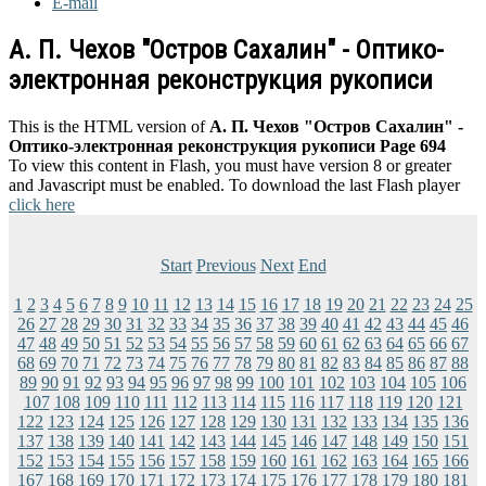
E-mail
А. П. Чехов "Остров Сахалин" - Оптико-
электронная реконструкция рукописи
This is the HTML version of
А. П. Чехов "Остров Сахалин" -
Оптико-электронная реконструкция рукописи Page 694
To view this content in Flash, you must have version 8 or greater
and Javascript must be enabled. To download the last Flash player
click here
Start
Previous
Next
End
1
2
3
4
5
6
7
8
9
10
11
12
13
14
15
16
17
18
19
20
21
22
23
24
25
26
27
28
29
30
31
32
33
34
35
36
37
38
39
40
41
42
43
44
45
46
47
48
49
50
51
52
53
54
55
56
57
58
59
60
61
62
63
64
65
66
67
68
69
70
71
72
73
74
75
76
77
78
79
80
81
82
83
84
85
86
87
88
89
90
91
92
93
94
95
96
97
98
99
100
101
102
103
104
105
106
107
108
109
110
111
112
113
114
115
116
117
118
119
120
121
122
123
124
125
126
127
128
129
130
131
132
133
134
135
136
137
138
139
140
141
142
143
144
145
146
147
148
149
150
151
152
153
154
155
156
157
158
159
160
161
162
163
164
165
166
167
168
169
170
171
172
173
174
175
176
177
178
179
180
181