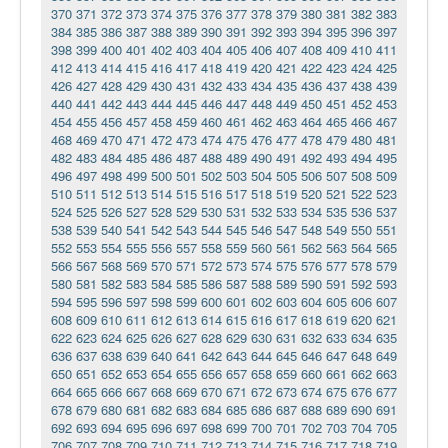
370
371
372
373
374
375
376
377
378
379
380
381
382
383
384
385
386
387
388
389
390
391
392
393
394
395
396
397
398
399
400
401
402
403
404
405
406
407
408
409
410
411
412
413
414
415
416
417
418
419
420
421
422
423
424
425
426
427
428
429
430
431
432
433
434
435
436
437
438
439
440
441
442
443
444
445
446
447
448
449
450
451
452
453
454
455
456
457
458
459
460
461
462
463
464
465
466
467
468
469
470
471
472
473
474
475
476
477
478
479
480
481
482
483
484
485
486
487
488
489
490
491
492
493
494
495
496
497
498
499
500
501
502
503
504
505
506
507
508
509
510
511
512
513
514
515
516
517
518
519
520
521
522
523
524
525
526
527
528
529
530
531
532
533
534
535
536
537
538
539
540
541
542
543
544
545
546
547
548
549
550
551
552
553
554
555
556
557
558
559
560
561
562
563
564
565
566
567
568
569
570
571
572
573
574
575
576
577
578
579
580
581
582
583
584
585
586
587
588
589
590
591
592
593
594
595
596
597
598
599
600
601
602
603
604
605
606
607
608
609
610
611
612
613
614
615
616
617
618
619
620
621
622
623
624
625
626
627
628
629
630
631
632
633
634
635
636
637
638
639
640
641
642
643
644
645
646
647
648
649
650
651
652
653
654
655
656
657
658
659
660
661
662
663
664
665
666
667
668
669
670
671
672
673
674
675
676
677
678
679
680
681
682
683
684
685
686
687
688
689
690
691
692
693
694
695
696
697
698
699
700
701
702
703
704
705
706
707
708
709
710
711
712
713
714
715
716
717
718
719