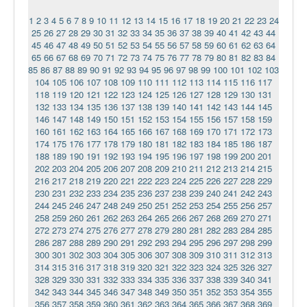
1
2
3
4
5
6
7
8
9
10
11
12
13
14
15
16
17
18
19
20
21
22
23
24
25
26
27
28
29
30
31
32
33
34
35
36
37
38
39
40
41
42
43
44
45
46
47
48
49
50
51
52
53
54
55
56
57
58
59
60
61
62
63
64
65
66
67
68
69
70
71
72
73
74
75
76
77
78
79
80
81
82
83
84
85
86
87
88
89
90
91
92
93
94
95
96
97
98
99
100
101
102
103
104
105
106
107
108
109
110
111
112
113
114
115
116
117
118
119
120
121
122
123
124
125
126
127
128
129
130
131
132
133
134
135
136
137
138
139
140
141
142
143
144
145
146
147
148
149
150
151
152
153
154
155
156
157
158
159
160
161
162
163
164
165
166
167
168
169
170
171
172
173
174
175
176
177
178
179
180
181
182
183
184
185
186
187
188
189
190
191
192
193
194
195
196
197
198
199
200
201
202
203
204
205
206
207
208
209
210
211
212
213
214
215
216
217
218
219
220
221
222
223
224
225
226
227
228
229
230
231
232
233
234
235
236
237
238
239
240
241
242
243
244
245
246
247
248
249
250
251
252
253
254
255
256
257
258
259
260
261
262
263
264
265
266
267
268
269
270
271
272
273
274
275
276
277
278
279
280
281
282
283
284
285
286
287
288
289
290
291
292
293
294
295
296
297
298
299
300
301
302
303
304
305
306
307
308
309
310
311
312
313
314
315
316
317
318
319
320
321
322
323
324
325
326
327
328
329
330
331
332
333
334
335
336
337
338
339
340
341
342
343
344
345
346
347
348
349
350
351
352
353
354
355
356
357
358
359
360
361
362
363
364
365
366
367
368
369