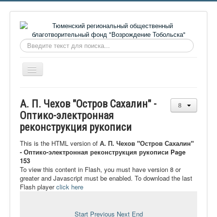
Искать...
Включить/
выключить
навигацию
Главная
А. П. Чехов "Остров Сахалин" -
О фонде
Оптико-электронная
реконструкция рукописи
Онлайн библиотека
Видеоматериалы
This is the HTML version of
А. П. Чехов "Остров Сахалин"
- Оптико-электронная реконструкция рукописи Page
Контакты
153
To view this content in Flash, you must have version 8 or
Сайт проекта Достоевский
greater and Javascript must be enabled. To download the last
Flash player
click here
Ермаковополе.рф
Start
Previous
Next
End