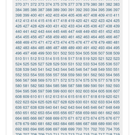
370
371
372
373
374
375
376
377
378
379
380
381
382
383
384
385
386
387
388
389
390
391
392
393
394
395
396
397
398
399
400
401
402
403
404
405
406
407
408
409
410
411
412
413
414
415
416
417
418
419
420
421
422
423
424
425
426
427
428
429
430
431
432
433
434
435
436
437
438
439
440
441
442
443
444
445
446
447
448
449
450
451
452
453
454
455
456
457
458
459
460
461
462
463
464
465
466
467
468
469
470
471
472
473
474
475
476
477
478
479
480
481
482
483
484
485
486
487
488
489
490
491
492
493
494
495
496
497
498
499
500
501
502
503
504
505
506
507
508
509
510
511
512
513
514
515
516
517
518
519
520
521
522
523
524
525
526
527
528
529
530
531
532
533
534
535
536
537
538
539
540
541
542
543
544
545
546
547
548
549
550
551
552
553
554
555
556
557
558
559
560
561
562
563
564
565
566
567
568
569
570
571
572
573
574
575
576
577
578
579
580
581
582
583
584
585
586
587
588
589
590
591
592
593
594
595
596
597
598
599
600
601
602
603
604
605
606
607
608
609
610
611
612
613
614
615
616
617
618
619
620
621
622
623
624
625
626
627
628
629
630
631
632
633
634
635
636
637
638
639
640
641
642
643
644
645
646
647
648
649
650
651
652
653
654
655
656
657
658
659
660
661
662
663
664
665
666
667
668
669
670
671
672
673
674
675
676
677
678
679
680
681
682
683
684
685
686
687
688
689
690
691
692
693
694
695
696
697
698
699
700
701
702
703
704
705
706
707
708
709
710
711
712
713
714
715
716
717
718
719