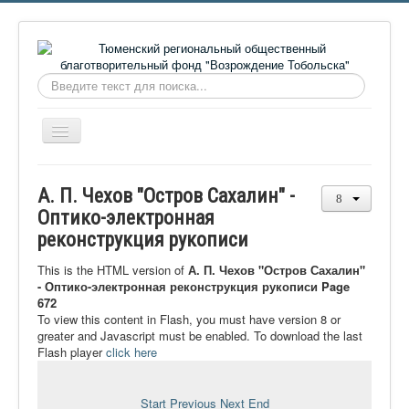
Искать...
Включить/
выключить
навигацию
Главная
А. П. Чехов "Остров Сахалин" -
О фонде
Оптико-электронная
реконструкция рукописи
Онлайн библиотека
Видеоматериалы
This is the HTML version of
А. П. Чехов "Остров Сахалин"
- Оптико-электронная реконструкция рукописи Page
Контакты
672
To view this content in Flash, you must have version 8 or
Сайт проекта Достоевский
greater and Javascript must be enabled. To download the last
Flash player
click here
Ермаковополе.рф
Start
Previous
Next
End