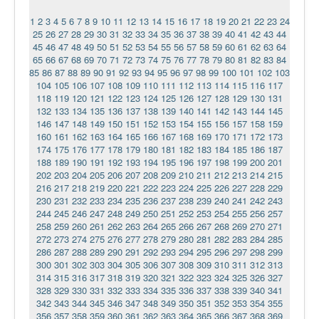
1
2
3
4
5
6
7
8
9
10
11
12
13
14
15
16
17
18
19
20
21
22
23
24
25
26
27
28
29
30
31
32
33
34
35
36
37
38
39
40
41
42
43
44
45
46
47
48
49
50
51
52
53
54
55
56
57
58
59
60
61
62
63
64
65
66
67
68
69
70
71
72
73
74
75
76
77
78
79
80
81
82
83
84
85
86
87
88
89
90
91
92
93
94
95
96
97
98
99
100
101
102
103
104
105
106
107
108
109
110
111
112
113
114
115
116
117
118
119
120
121
122
123
124
125
126
127
128
129
130
131
132
133
134
135
136
137
138
139
140
141
142
143
144
145
146
147
148
149
150
151
152
153
154
155
156
157
158
159
160
161
162
163
164
165
166
167
168
169
170
171
172
173
174
175
176
177
178
179
180
181
182
183
184
185
186
187
188
189
190
191
192
193
194
195
196
197
198
199
200
201
202
203
204
205
206
207
208
209
210
211
212
213
214
215
216
217
218
219
220
221
222
223
224
225
226
227
228
229
230
231
232
233
234
235
236
237
238
239
240
241
242
243
244
245
246
247
248
249
250
251
252
253
254
255
256
257
258
259
260
261
262
263
264
265
266
267
268
269
270
271
272
273
274
275
276
277
278
279
280
281
282
283
284
285
286
287
288
289
290
291
292
293
294
295
296
297
298
299
300
301
302
303
304
305
306
307
308
309
310
311
312
313
314
315
316
317
318
319
320
321
322
323
324
325
326
327
328
329
330
331
332
333
334
335
336
337
338
339
340
341
342
343
344
345
346
347
348
349
350
351
352
353
354
355
356
357
358
359
360
361
362
363
364
365
366
367
368
369