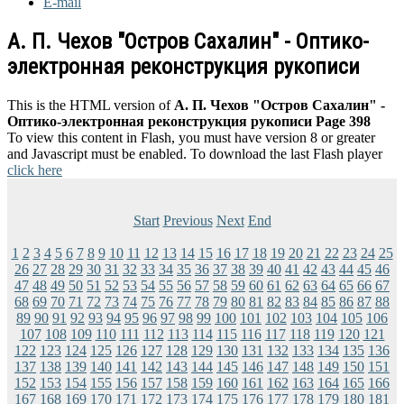
E-mail
А. П. Чехов "Остров Сахалин" - Оптико-
электронная реконструкция рукописи
This is the HTML version of
А. П. Чехов "Остров Сахалин" -
Оптико-электронная реконструкция рукописи Page 398
To view this content in Flash, you must have version 8 or greater
and Javascript must be enabled. To download the last Flash player
click here
Start
Previous
Next
End
1
2
3
4
5
6
7
8
9
10
11
12
13
14
15
16
17
18
19
20
21
22
23
24
25
26
27
28
29
30
31
32
33
34
35
36
37
38
39
40
41
42
43
44
45
46
47
48
49
50
51
52
53
54
55
56
57
58
59
60
61
62
63
64
65
66
67
68
69
70
71
72
73
74
75
76
77
78
79
80
81
82
83
84
85
86
87
88
89
90
91
92
93
94
95
96
97
98
99
100
101
102
103
104
105
106
107
108
109
110
111
112
113
114
115
116
117
118
119
120
121
122
123
124
125
126
127
128
129
130
131
132
133
134
135
136
137
138
139
140
141
142
143
144
145
146
147
148
149
150
151
152
153
154
155
156
157
158
159
160
161
162
163
164
165
166
167
168
169
170
171
172
173
174
175
176
177
178
179
180
181