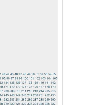
2
43
44
45
46
47
48
49
50
51
52
53
54
55
4
95
96
97
98
99
100
101
102
103
104
105
33
134
135
136
137
138
139
140
141
142
70
171
172
173
174
175
176
177
178
179
07
208
209
210
211
212
213
214
215
216
44
245
246
247
248
249
250
251
252
253
81
282
283
284
285
286
287
288
289
290
18
319
320
321
322
323
324
325
326
327