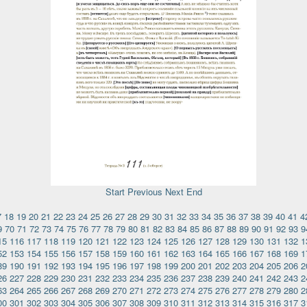
Start
Previous
Next
End
7
18
19
20
21
22
23
24
25
26
27
28
29
30
31
32
33
34
35
36
37
38
39
40
41
4
9
70
71
72
73
74
75
76
77
78
79
80
81
82
83
84
85
86
87
88
89
90
91
92
93
9
15
116
117
118
119
120
121
122
123
124
125
126
127
128
129
130
131
132
1
52
153
154
155
156
157
158
159
160
161
162
163
164
165
166
167
168
169
1
89
190
191
192
193
194
195
196
197
198
199
200
201
202
203
204
205
206
2
26
227
228
229
230
231
232
233
234
235
236
237
238
239
240
241
242
243
2
63
264
265
266
267
268
269
270
271
272
273
274
275
276
277
278
279
280
2
00
301
302
303
304
305
306
307
308
309
310
311
312
313
314
315
316
317
3