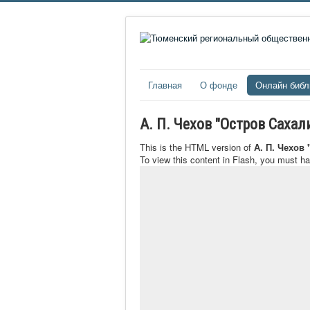
Главная
О фонде
Онлайн библ
А. П. Чехов "Остров Саха
This is the HTML version of
А. П. Чехов
To view this content in Flash, you must h