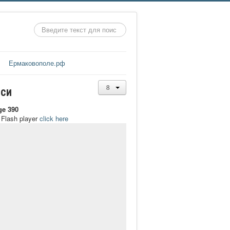
Искать...
Ермаковополе.рф
иси
ge 390
t Flash player
click here