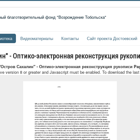
иотека
Видеоматериалы
Контакты
Сайт проекта Достоевский
лин" - Оптико-электронная реконструкция рукоп
 "Остров Сахалин" - Оптико-электронная реконструкция рукописи Pa
ave version 8 or greater and Javascript must be enabled. To download the las