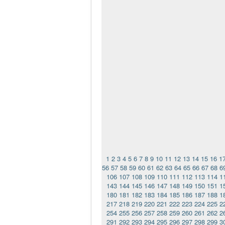
1
2
3
4
5
6
7
8
9
10
11
12
13
14
15
16
1
56
57
58
59
60
61
62
63
64
65
66
67
68
6
106
107
108
109
110
111
112
113
114
1
143
144
145
146
147
148
149
150
151
1
180
181
182
183
184
185
186
187
188
1
217
218
219
220
221
222
223
224
225
2
254
255
256
257
258
259
260
261
262
2
291
292
293
294
295
296
297
298
299
3