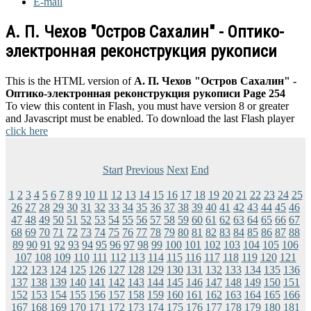
E-mail
А. П. Чехов "Остров Сахалин" - Оптико-
электронная реконструкция рукописи
This is the HTML version of
А. П. Чехов "Остров Сахалин" -
Оптико-электронная реконструкция рукописи Page 254
To view this content in Flash, you must have version 8 or greater
and Javascript must be enabled. To download the last Flash player
click here
Start
Previous
Next
End
1
2
3
4
5
6
7
8
9
10
11
12
13
14
15
16
17
18
19
20
21
22
23
24
25
26
27
28
29
30
31
32
33
34
35
36
37
38
39
40
41
42
43
44
45
46
47
48
49
50
51
52
53
54
55
56
57
58
59
60
61
62
63
64
65
66
67
68
69
70
71
72
73
74
75
76
77
78
79
80
81
82
83
84
85
86
87
88
89
90
91
92
93
94
95
96
97
98
99
100
101
102
103
104
105
106
107
108
109
110
111
112
113
114
115
116
117
118
119
120
121
122
123
124
125
126
127
128
129
130
131
132
133
134
135
136
137
138
139
140
141
142
143
144
145
146
147
148
149
150
151
152
153
154
155
156
157
158
159
160
161
162
163
164
165
166
167
168
169
170
171
172
173
174
175
176
177
178
179
180
181