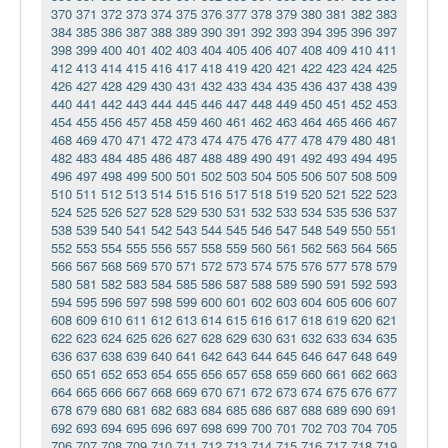
370
371
372
373
374
375
376
377
378
379
380
381
382
383
384
385
386
387
388
389
390
391
392
393
394
395
396
397
398
399
400
401
402
403
404
405
406
407
408
409
410
411
412
413
414
415
416
417
418
419
420
421
422
423
424
425
426
427
428
429
430
431
432
433
434
435
436
437
438
439
440
441
442
443
444
445
446
447
448
449
450
451
452
453
454
455
456
457
458
459
460
461
462
463
464
465
466
467
468
469
470
471
472
473
474
475
476
477
478
479
480
481
482
483
484
485
486
487
488
489
490
491
492
493
494
495
496
497
498
499
500
501
502
503
504
505
506
507
508
509
510
511
512
513
514
515
516
517
518
519
520
521
522
523
524
525
526
527
528
529
530
531
532
533
534
535
536
537
538
539
540
541
542
543
544
545
546
547
548
549
550
551
552
553
554
555
556
557
558
559
560
561
562
563
564
565
566
567
568
569
570
571
572
573
574
575
576
577
578
579
580
581
582
583
584
585
586
587
588
589
590
591
592
593
594
595
596
597
598
599
600
601
602
603
604
605
606
607
608
609
610
611
612
613
614
615
616
617
618
619
620
621
622
623
624
625
626
627
628
629
630
631
632
633
634
635
636
637
638
639
640
641
642
643
644
645
646
647
648
649
650
651
652
653
654
655
656
657
658
659
660
661
662
663
664
665
666
667
668
669
670
671
672
673
674
675
676
677
678
679
680
681
682
683
684
685
686
687
688
689
690
691
692
693
694
695
696
697
698
699
700
701
702
703
704
705
706
707
708
709
710
711
712
713
714
715
716
717
718
719