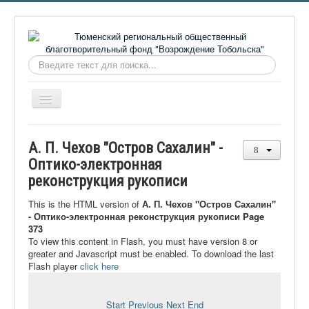
Искать...
Включить/
выключить
навигацию
Главная
А. П. Чехов "Остров Сахалин" -
О фонде
Оптико-электронная
реконструкция рукописи
Онлайн библиотека
Видеоматериалы
This is the HTML version of
А. П. Чехов "Остров Сахалин"
- Оптико-электронная реконструкция рукописи Page
Контакты
373
To view this content in Flash, you must have version 8 or
Сайт проекта Достоевский
greater and Javascript must be enabled. To download the last
Flash player
click here
Ермаковополе.рф
Start
Previous
Next
End