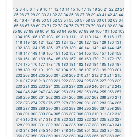
1
2
3
4
5
6
7
8
9
10
11
12
13
14
15
16
17
18
19
20
21
22
23
24
25
26
27
28
29
30
31
32
33
34
35
36
37
38
39
40
41
42
43
44
45
46
47
48
49
50
51
52
53
54
55
56
57
58
59
60
61
62
63
64
65
66
67
68
69
70
71
72
73
74
75
76
77
78
79
80
81
82
83
84
85
86
87
88
89
90
91
92
93
94
95
96
97
98
99
100
101
102
103
104
105
106
107
108
109
110
111
112
113
114
115
116
117
118
119
120
121
122
123
124
125
126
127
128
129
130
131
132
133
134
135
136
137
138
139
140
141
142
143
144
145
146
147
148
149
150
151
152
153
154
155
156
157
158
159
160
161
162
163
164
165
166
167
168
169
170
171
172
173
174
175
176
177
178
179
180
181
182
183
184
185
186
187
188
189
190
191
192
193
194
195
196
197
198
199
200
201
202
203
204
205
206
207
208
209
210
211
212
213
214
215
216
217
218
219
220
221
222
223
224
225
226
227
228
229
230
231
232
233
234
235
236
237
238
239
240
241
242
243
244
245
246
247
248
249
250
251
252
253
254
255
256
257
258
259
260
261
262
263
264
265
266
267
268
269
270
271
272
273
274
275
276
277
278
279
280
281
282
283
284
285
286
287
288
289
290
291
292
293
294
295
296
297
298
299
300
301
302
303
304
305
306
307
308
309
310
311
312
313
314
315
316
317
318
319
320
321
322
323
324
325
326
327
328
329
330
331
332
333
334
335
336
337
338
339
340
341
342
343
344
345
346
347
348
349
350
351
352
353
354
355
356
357
358
359
360
361
362
363
364
365
366
367
368
369