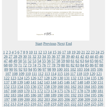
Start
Previous
Next
End
1
2
3
4
5
6
7
8
9
10
11
12
13
14
15
16
17
18
19
20
21
22
23
24
25
26
27
28
29
30
31
32
33
34
35
36
37
38
39
40
41
42
43
44
45
46
47
48
49
50
51
52
53
54
55
56
57
58
59
60
61
62
63
64
65
66
67
68
69
70
71
72
73
74
75
76
77
78
79
80
81
82
83
84
85
86
87
88
89
90
91
92
93
94
95
96
97
98
99
100
101
102
103
104
105
106
107
108
109
110
111
112
113
114
115
116
117
118
119
120
121
122
123
124
125
126
127
128
129
130
131
132
133
134
135
136
137
138
139
140
141
142
143
144
145
146
147
148
149
150
151
152
153
154
155
156
157
158
159
160
161
162
163
164
165
166
167
168
169
170
171
172
173
174
175
176
177
178
179
180
181
182
183
184
185
186
187
188
189
190
191
192
193
194
195
196
197
198
199
200
201
202
203
204
205
206
207
208
209
210
211
212
213
214
215
216
217
218
219
220
221
222
223
224
225
226