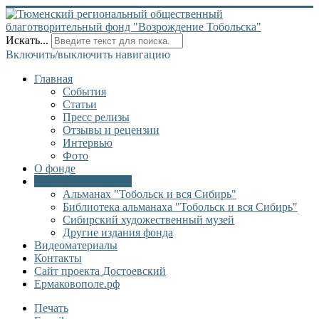
Искать...
Включить/выключить навигацию
Главная
События
Статьи
Пресс релизы
Отзывы и рецензии
Интервью
Фото
О фонде
Онлайн библиотека
Альманах "Тобольск и вся Сибирь"
Библиотека альманаха "Тобольск и вся Сибирь"
Сибирский художественный музей
Другие издания фонда
Видеоматериалы
Контакты
Сайт проекта Достоевский
Ермаковополе.рф
Печать