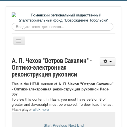
Искать...
Включить/
выключить
навигацию
Главная
А. П. Чехов "Остров Сахалин" -
О фонде
Оптико-электронная
реконструкция рукописи
Онлайн библиотека
Видеоматериалы
This is the HTML version of
А. П. Чехов "Остров Сахалин"
- Оптико-электронная реконструкция рукописи Page
Контакты
367
To view this content in Flash, you must have version 8 or
Сайт проекта Достоевский
greater and Javascript must be enabled. To download the last
Flash player
click here
Ермаковополе.рф
Start
Previous
Next
End