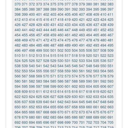
370
371
372
373
374
375
376
377
378
379
380
381
382
383
384
385
386
387
388
389
390
391
392
393
394
395
396
397
398
399
400
401
402
403
404
405
406
407
408
409
410
411
412
413
414
415
416
417
418
419
420
421
422
423
424
425
426
427
428
429
430
431
432
433
434
435
436
437
438
439
440
441
442
443
444
445
446
447
448
449
450
451
452
453
454
455
456
457
458
459
460
461
462
463
464
465
466
467
468
469
470
471
472
473
474
475
476
477
478
479
480
481
482
483
484
485
486
487
488
489
490
491
492
493
494
495
496
497
498
499
500
501
502
503
504
505
506
507
508
509
510
511
512
513
514
515
516
517
518
519
520
521
522
523
524
525
526
527
528
529
530
531
532
533
534
535
536
537
538
539
540
541
542
543
544
545
546
547
548
549
550
551
552
553
554
555
556
557
558
559
560
561
562
563
564
565
566
567
568
569
570
571
572
573
574
575
576
577
578
579
580
581
582
583
584
585
586
587
588
589
590
591
592
593
594
595
596
597
598
599
600
601
602
603
604
605
606
607
608
609
610
611
612
613
614
615
616
617
618
619
620
621
622
623
624
625
626
627
628
629
630
631
632
633
634
635
636
637
638
639
640
641
642
643
644
645
646
647
648
649
650
651
652
653
654
655
656
657
658
659
660
661
662
663
664
665
666
667
668
669
670
671
672
673
674
675
676
677
678
679
680
681
682
683
684
685
686
687
688
689
690
691
692
693
694
695
696
697
698
699
700
701
702
703
704
705
706
707
708
709
710
711
712
713
714
715
716
717
718
719