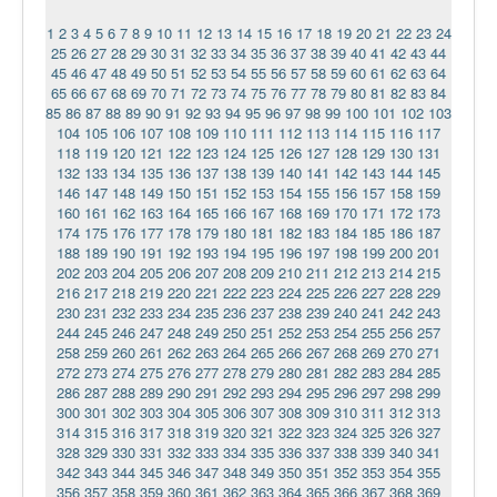
1
2
3
4
5
6
7
8
9
10
11
12
13
14
15
16
17
18
19
20
21
22
23
24
25
26
27
28
29
30
31
32
33
34
35
36
37
38
39
40
41
42
43
44
45
46
47
48
49
50
51
52
53
54
55
56
57
58
59
60
61
62
63
64
65
66
67
68
69
70
71
72
73
74
75
76
77
78
79
80
81
82
83
84
85
86
87
88
89
90
91
92
93
94
95
96
97
98
99
100
101
102
103
104
105
106
107
108
109
110
111
112
113
114
115
116
117
118
119
120
121
122
123
124
125
126
127
128
129
130
131
132
133
134
135
136
137
138
139
140
141
142
143
144
145
146
147
148
149
150
151
152
153
154
155
156
157
158
159
160
161
162
163
164
165
166
167
168
169
170
171
172
173
174
175
176
177
178
179
180
181
182
183
184
185
186
187
188
189
190
191
192
193
194
195
196
197
198
199
200
201
202
203
204
205
206
207
208
209
210
211
212
213
214
215
216
217
218
219
220
221
222
223
224
225
226
227
228
229
230
231
232
233
234
235
236
237
238
239
240
241
242
243
244
245
246
247
248
249
250
251
252
253
254
255
256
257
258
259
260
261
262
263
264
265
266
267
268
269
270
271
272
273
274
275
276
277
278
279
280
281
282
283
284
285
286
287
288
289
290
291
292
293
294
295
296
297
298
299
300
301
302
303
304
305
306
307
308
309
310
311
312
313
314
315
316
317
318
319
320
321
322
323
324
325
326
327
328
329
330
331
332
333
334
335
336
337
338
339
340
341
342
343
344
345
346
347
348
349
350
351
352
353
354
355
356
357
358
359
360
361
362
363
364
365
366
367
368
369