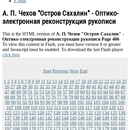
E-mail
А. П. Чехов "Остров Сахалин" - Оптико-
электронная реконструкция рукописи
This is the HTML version of
А. П. Чехов "Остров Сахалин" -
Оптико-электронная реконструкция рукописи Page 406
To view this content in Flash, you must have version 8 or greater
and Javascript must be enabled. To download the last Flash player
click here
Start
Previous
Next
End
1
2
3
4
5
6
7
8
9
10
11
12
13
14
15
16
17
18
19
20
21
22
23
24
25
26
27
28
29
30
31
32
33
34
35
36
37
38
39
40
41
42
43
44
45
46
47
48
49
50
51
52
53
54
55
56
57
58
59
60
61
62
63
64
65
66
67
68
69
70
71
72
73
74
75
76
77
78
79
80
81
82
83
84
85
86
87
88
89
90
91
92
93
94
95
96
97
98
99
100
101
102
103
104
105
106
107
108
109
110
111
112
113
114
115
116
117
118
119
120
121
122
123
124
125
126
127
128
129
130
131
132
133
134
135
136
137
138
139
140
141
142
143
144
145
146
147
148
149
150
151
152
153
154
155
156
157
158
159
160
161
162
163
164
165
166
167
168
169
170
171
172
173
174
175
176
177
178
179
180
181