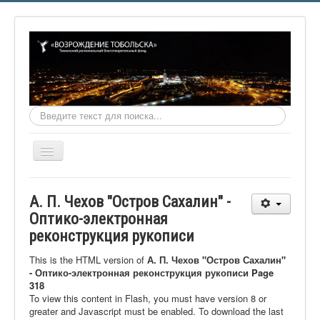
Искать...
Включить/
выключить
навигацию
Главная
А. П. Чехов "Остров Сахалин" -
О фонде
Оптико-электронная
реконструкция рукописи
Онлайн библиотека
Видеоматериалы
This is the HTML version of
А. П. Чехов "Остров Сахалин"
- Оптико-электронная реконструкция рукописи Page
Контакты
318
To view this content in Flash, you must have version 8 or
Сайт проекта Достоевский
greater and Javascript must be enabled. To download the last