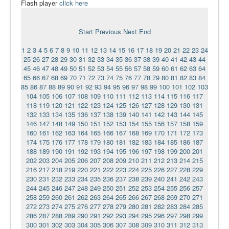
Flash player
click here
Ермаковополе.рф
Start
Previous
Next
End
1
2
3
4
5
6
7
8
9
10
11
12
13
14
15
16
17
18
19
20
21
22
23
24
25
26
27
28
29
30
31
32
33
34
35
36
37
38
39
40
41
42
43
44
45
46
47
48
49
50
51
52
53
54
55
56
57
58
59
60
61
62
63
64
65
66
67
68
69
70
71
72
73
74
75
76
77
78
79
80
81
82
83
84
85
86
87
88
89
90
91
92
93
94
95
96
97
98
99
100
101
102
103
104
105
106
107
108
109
110
111
112
113
114
115
116
117
118
119
120
121
122
123
124
125
126
127
128
129
130
131
132
133
134
135
136
137
138
139
140
141
142
143
144
145
146
147
148
149
150
151
152
153
154
155
156
157
158
159
160
161
162
163
164
165
166
167
168
169
170
171
172
173
174
175
176
177
178
179
180
181
182
183
184
185
186
187
188
189
190
191
192
193
194
195
196
197
198
199
200
201
202
203
204
205
206
207
208
209
210
211
212
213
214
215
216
217
218
219
220
221
222
223
224
225
226
227
228
229
230
231
232
233
234
235
236
237
238
239
240
241
242
243
244
245
246
247
248
249
250
251
252
253
254
255
256
257
258
259
260
261
262
263
264
265
266
267
268
269
270
271
272
273
274
275
276
277
278
279
280
281
282
283
284
285
286
287
288
289
290
291
292
293
294
295
296
297
298
299
300
301
302
303
304
305
306
307
308
309
310
311
312
313