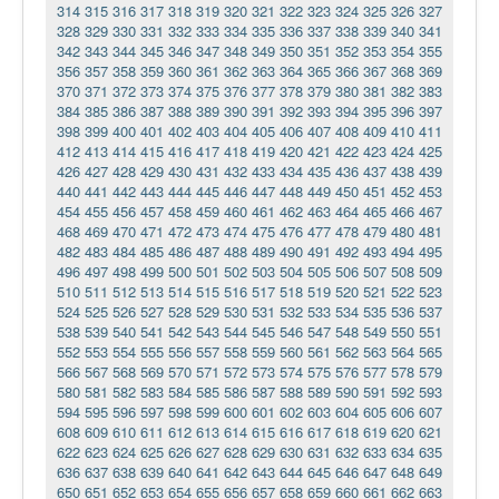
314
315
316
317
318
319
320
321
322
323
324
325
326
327
328
329
330
331
332
333
334
335
336
337
338
339
340
341
342
343
344
345
346
347
348
349
350
351
352
353
354
355
356
357
358
359
360
361
362
363
364
365
366
367
368
369
370
371
372
373
374
375
376
377
378
379
380
381
382
383
384
385
386
387
388
389
390
391
392
393
394
395
396
397
398
399
400
401
402
403
404
405
406
407
408
409
410
411
412
413
414
415
416
417
418
419
420
421
422
423
424
425
426
427
428
429
430
431
432
433
434
435
436
437
438
439
440
441
442
443
444
445
446
447
448
449
450
451
452
453
454
455
456
457
458
459
460
461
462
463
464
465
466
467
468
469
470
471
472
473
474
475
476
477
478
479
480
481
482
483
484
485
486
487
488
489
490
491
492
493
494
495
496
497
498
499
500
501
502
503
504
505
506
507
508
509
510
511
512
513
514
515
516
517
518
519
520
521
522
523
524
525
526
527
528
529
530
531
532
533
534
535
536
537
538
539
540
541
542
543
544
545
546
547
548
549
550
551
552
553
554
555
556
557
558
559
560
561
562
563
564
565
566
567
568
569
570
571
572
573
574
575
576
577
578
579
580
581
582
583
584
585
586
587
588
589
590
591
592
593
594
595
596
597
598
599
600
601
602
603
604
605
606
607
608
609
610
611
612
613
614
615
616
617
618
619
620
621
622
623
624
625
626
627
628
629
630
631
632
633
634
635
636
637
638
639
640
641
642
643
644
645
646
647
648
649
650
651
652
653
654
655
656
657
658
659
660
661
662
663