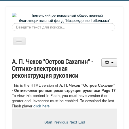
Искать...
Включить/
выключить
навигацию
Главная
А. П. Чехов "Остров Сахалин" -
О фонде
Оптико-электронная
реконструкция рукописи
Онлайн библиотека
Видеоматериалы
This is the HTML version of
А. П. Чехов "Остров Сахалин"
- Оптико-электронная реконструкция рукописи Page 17
Контакты
To view this content in Flash, you must have version 8 or
greater and Javascript must be enabled. To download the last
Сайт проекта Достоевский
Flash player
click here
Ермаковополе.рф
Start
Previous
Next
End