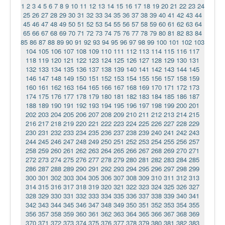
1
2
3
4
5
6
7
8
9
10
11
12
13
14
15
16
17
18
19
20
21
22
23
24
25
26
27
28
29
30
31
32
33
34
35
36
37
38
39
40
41
42
43
44
45
46
47
48
49
50
51
52
53
54
55
56
57
58
59
60
61
62
63
64
65
66
67
68
69
70
71
72
73
74
75
76
77
78
79
80
81
82
83
84
85
86
87
88
89
90
91
92
93
94
95
96
97
98
99
100
101
102
103
104
105
106
107
108
109
110
111
112
113
114
115
116
117
118
119
120
121
122
123
124
125
126
127
128
129
130
131
132
133
134
135
136
137
138
139
140
141
142
143
144
145
146
147
148
149
150
151
152
153
154
155
156
157
158
159
160
161
162
163
164
165
166
167
168
169
170
171
172
173
174
175
176
177
178
179
180
181
182
183
184
185
186
187
188
189
190
191
192
193
194
195
196
197
198
199
200
201
202
203
204
205
206
207
208
209
210
211
212
213
214
215
216
217
218
219
220
221
222
223
224
225
226
227
228
229
230
231
232
233
234
235
236
237
238
239
240
241
242
243
244
245
246
247
248
249
250
251
252
253
254
255
256
257
258
259
260
261
262
263
264
265
266
267
268
269
270
271
272
273
274
275
276
277
278
279
280
281
282
283
284
285
286
287
288
289
290
291
292
293
294
295
296
297
298
299
300
301
302
303
304
305
306
307
308
309
310
311
312
313
314
315
316
317
318
319
320
321
322
323
324
325
326
327
328
329
330
331
332
333
334
335
336
337
338
339
340
341
342
343
344
345
346
347
348
349
350
351
352
353
354
355
356
357
358
359
360
361
362
363
364
365
366
367
368
369
370
371
372
373
374
375
376
377
378
379
380
381
382
383