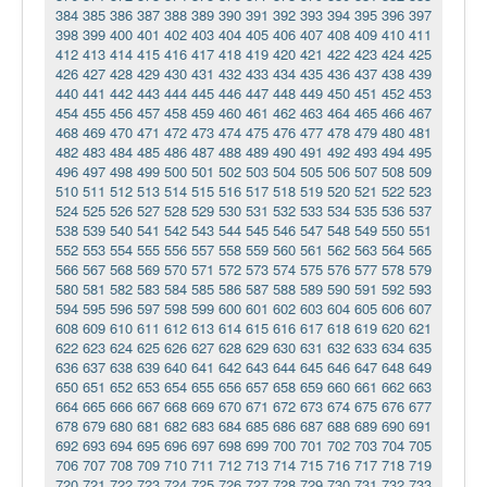
384
385
386
387
388
389
390
391
392
393
394
395
396
397
398
399
400
401
402
403
404
405
406
407
408
409
410
411
412
413
414
415
416
417
418
419
420
421
422
423
424
425
426
427
428
429
430
431
432
433
434
435
436
437
438
439
440
441
442
443
444
445
446
447
448
449
450
451
452
453
454
455
456
457
458
459
460
461
462
463
464
465
466
467
468
469
470
471
472
473
474
475
476
477
478
479
480
481
482
483
484
485
486
487
488
489
490
491
492
493
494
495
496
497
498
499
500
501
502
503
504
505
506
507
508
509
510
511
512
513
514
515
516
517
518
519
520
521
522
523
524
525
526
527
528
529
530
531
532
533
534
535
536
537
538
539
540
541
542
543
544
545
546
547
548
549
550
551
552
553
554
555
556
557
558
559
560
561
562
563
564
565
566
567
568
569
570
571
572
573
574
575
576
577
578
579
580
581
582
583
584
585
586
587
588
589
590
591
592
593
594
595
596
597
598
599
600
601
602
603
604
605
606
607
608
609
610
611
612
613
614
615
616
617
618
619
620
621
622
623
624
625
626
627
628
629
630
631
632
633
634
635
636
637
638
639
640
641
642
643
644
645
646
647
648
649
650
651
652
653
654
655
656
657
658
659
660
661
662
663
664
665
666
667
668
669
670
671
672
673
674
675
676
677
678
679
680
681
682
683
684
685
686
687
688
689
690
691
692
693
694
695
696
697
698
699
700
701
702
703
704
705
706
707
708
709
710
711
712
713
714
715
716
717
718
719
720
721
722
723
724
725
726
727
728
729
730
731
732
733