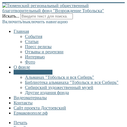
Искать...
Включить/выключить навигацию
Главная
События
Статьи
Пресс релизы
Отзывы и рецензии
Интервью
Фото
О фонде
Онлайн библиотека
Альманах "Тобольск и вся Сибирь"
Библиотека альманаха "Тобольск и вся Сибирь"
Сибирский художественный музей
Другие издания фонда
Видеоматериалы
Контакты
Сайт проекта Достоевский
Ермаковополе.рф
Печать