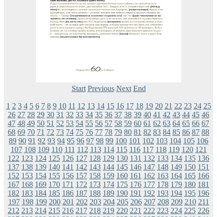
Start
Previous
Next
End
1
2
3
4
5
6
7
8
9
10
11
12
13
14
15
16
17
18
19
20
21
22
23
24
25
26
27
28
29
30
31
32
33
34
35
36
37
38
39
40
41
42
43
44
45
46
47
48
49
50
51
52
53
54
55
56
57
58
59
60
61
62
63
64
65
66
67
68
69
70
71
72
73
74
75
76
77
78
79
80
81
82
83
84
85
86
87
88
89
90
91
92
93
94
95
96
97
98
99
100
101
102
103
104
105
106
107
108
109
110
111
112
113
114
115
116
117
118
119
120
121
122
123
124
125
126
127
128
129
130
131
132
133
134
135
136
137
138
139
140
141
142
143
144
145
146
147
148
149
150
151
152
153
154
155
156
157
158
159
160
161
162
163
164
165
166
167
168
169
170
171
172
173
174
175
176
177
178
179
180
181
182
183
184
185
186
187
188
189
190
191
192
193
194
195
196
197
198
199
200
201
202
203
204
205
206
207
208
209
210
211
212
213
214
215
216
217
218
219
220
221
222
223
224
225
226