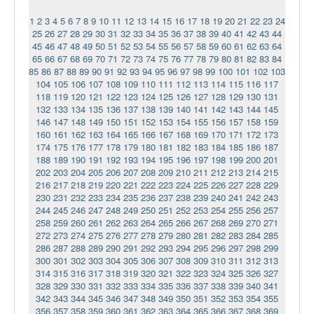
1
2
3
4
5
6
7
8
9
10
11
12
13
14
15
16
17
18
19
20
21
22
23
24
25
26
27
28
29
30
31
32
33
34
35
36
37
38
39
40
41
42
43
44
45
46
47
48
49
50
51
52
53
54
55
56
57
58
59
60
61
62
63
64
65
66
67
68
69
70
71
72
73
74
75
76
77
78
79
80
81
82
83
84
85
86
87
88
89
90
91
92
93
94
95
96
97
98
99
100
101
102
103
104
105
106
107
108
109
110
111
112
113
114
115
116
117
118
119
120
121
122
123
124
125
126
127
128
129
130
131
132
133
134
135
136
137
138
139
140
141
142
143
144
145
146
147
148
149
150
151
152
153
154
155
156
157
158
159
160
161
162
163
164
165
166
167
168
169
170
171
172
173
174
175
176
177
178
179
180
181
182
183
184
185
186
187
188
189
190
191
192
193
194
195
196
197
198
199
200
201
202
203
204
205
206
207
208
209
210
211
212
213
214
215
216
217
218
219
220
221
222
223
224
225
226
227
228
229
230
231
232
233
234
235
236
237
238
239
240
241
242
243
244
245
246
247
248
249
250
251
252
253
254
255
256
257
258
259
260
261
262
263
264
265
266
267
268
269
270
271
272
273
274
275
276
277
278
279
280
281
282
283
284
285
286
287
288
289
290
291
292
293
294
295
296
297
298
299
300
301
302
303
304
305
306
307
308
309
310
311
312
313
314
315
316
317
318
319
320
321
322
323
324
325
326
327
328
329
330
331
332
333
334
335
336
337
338
339
340
341
342
343
344
345
346
347
348
349
350
351
352
353
354
355
356
357
358
359
360
361
362
363
364
365
366
367
368
369