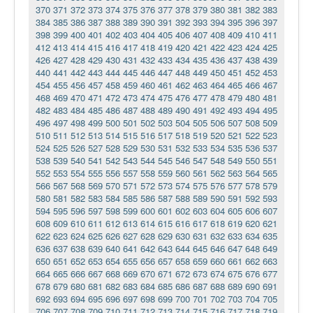
370
371
372
373
374
375
376
377
378
379
380
381
382
383
384
385
386
387
388
389
390
391
392
393
394
395
396
397
398
399
400
401
402
403
404
405
406
407
408
409
410
411
412
413
414
415
416
417
418
419
420
421
422
423
424
425
426
427
428
429
430
431
432
433
434
435
436
437
438
439
440
441
442
443
444
445
446
447
448
449
450
451
452
453
454
455
456
457
458
459
460
461
462
463
464
465
466
467
468
469
470
471
472
473
474
475
476
477
478
479
480
481
482
483
484
485
486
487
488
489
490
491
492
493
494
495
496
497
498
499
500
501
502
503
504
505
506
507
508
509
510
511
512
513
514
515
516
517
518
519
520
521
522
523
524
525
526
527
528
529
530
531
532
533
534
535
536
537
538
539
540
541
542
543
544
545
546
547
548
549
550
551
552
553
554
555
556
557
558
559
560
561
562
563
564
565
566
567
568
569
570
571
572
573
574
575
576
577
578
579
580
581
582
583
584
585
586
587
588
589
590
591
592
593
594
595
596
597
598
599
600
601
602
603
604
605
606
607
608
609
610
611
612
613
614
615
616
617
618
619
620
621
622
623
624
625
626
627
628
629
630
631
632
633
634
635
636
637
638
639
640
641
642
643
644
645
646
647
648
649
650
651
652
653
654
655
656
657
658
659
660
661
662
663
664
665
666
667
668
669
670
671
672
673
674
675
676
677
678
679
680
681
682
683
684
685
686
687
688
689
690
691
692
693
694
695
696
697
698
699
700
701
702
703
704
705
706
707
708
709
710
711
712
713
714
715
716
717
718
719