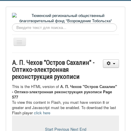
Искать...
Включить/
выключить
навигацию
Главная
А. П. Чехов "Остров Сахалин" -
О фонде
Оптико-электронная
реконструкция рукописи
Онлайн библиотека
Видеоматериалы
This is the HTML version of
А. П. Чехов "Остров Сахалин"
- Оптико-электронная реконструкция рукописи Page
Контакты
577
To view this content in Flash, you must have version 8 or
Сайт проекта Достоевский
greater and Javascript must be enabled. To download the last
Flash player
click here
Ермаковополе.рф
Start
Previous
Next
End