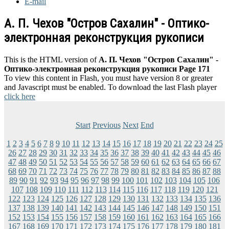
E-mail
А. П. Чехов "Остров Сахалин" - Оптико-
электронная реконструкция рукописи
This is the HTML version of
А. П. Чехов "Остров Сахалин" -
Оптико-электронная реконструкция рукописи Page 171
To view this content in Flash, you must have version 8 or greater
and Javascript must be enabled. To download the last Flash player
click here
Start
Previous
Next
End
1
2
3
4
5
6
7
8
9
10
11
12
13
14
15
16
17
18
19
20
21
22
23
24
25
26
27
28
29
30
31
32
33
34
35
36
37
38
39
40
41
42
43
44
45
46
47
48
49
50
51
52
53
54
55
56
57
58
59
60
61
62
63
64
65
66
67
68
69
70
71
72
73
74
75
76
77
78
79
80
81
82
83
84
85
86
87
88
89
90
91
92
93
94
95
96
97
98
99
100
101
102
103
104
105
106
107
108
109
110
111
112
113
114
115
116
117
118
119
120
121
122
123
124
125
126
127
128
129
130
131
132
133
134
135
136
137
138
139
140
141
142
143
144
145
146
147
148
149
150
151
152
153
154
155
156
157
158
159
160
161
162
163
164
165
166
167
168
169
170
171
172
173
174
175
176
177
178
179
180
181