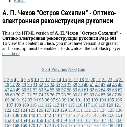
E-mail
А. П. Чехов "Остров Сахалин" - Оптико-
электронная реконструкция рукописи
This is the HTML version of
А. П. Чехов "Остров Сахалин" -
Оптико-электронная реконструкция рукописи Page 681
To view this content in Flash, you must have version 8 or greater
and Javascript must be enabled. To download the last Flash player
click here
Start
Previous
Next
End
1
2
3
4
5
6
7
8
9
10
11
12
13
14
15
16
17
18
19
20
21
22
23
24
25
26
27
28
29
30
31
32
33
34
35
36
37
38
39
40
41
42
43
44
45
46
47
48
49
50
51
52
53
54
55
56
57
58
59
60
61
62
63
64
65
66
67
68
69
70
71
72
73
74
75
76
77
78
79
80
81
82
83
84
85
86
87
88
89
90
91
92
93
94
95
96
97
98
99
100
101
102
103
104
105
106
107
108
109
110
111
112
113
114
115
116
117
118
119
120
121
122
123
124
125
126
127
128
129
130
131
132
133
134
135
136
137
138
139
140
141
142
143
144
145
146
147
148
149
150
151
152
153
154
155
156
157
158
159
160
161
162
163
164
165
166
167
168
169
170
171
172
173
174
175
176
177
178
179
180
181