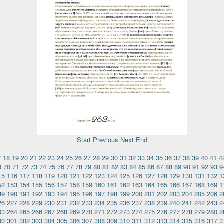
Start
Previous
Next
End
7
18
19
20
21
22
23
24
25
26
27
28
29
30
31
32
33
34
35
36
37
38
39
40
41
4
9
70
71
72
73
74
75
76
77
78
79
80
81
82
83
84
85
86
87
88
89
90
91
92
93
9
15
116
117
118
119
120
121
122
123
124
125
126
127
128
129
130
131
132
1
52
153
154
155
156
157
158
159
160
161
162
163
164
165
166
167
168
169
1
89
190
191
192
193
194
195
196
197
198
199
200
201
202
203
204
205
206
2
26
227
228
229
230
231
232
233
234
235
236
237
238
239
240
241
242
243
2
63
264
265
266
267
268
269
270
271
272
273
274
275
276
277
278
279
280
2
00
301
302
303
304
305
306
307
308
309
310
311
312
313
314
315
316
317
3