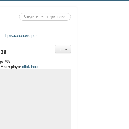
Искать...
Ермаковополе.рф
иси
ge 708
t Flash player
click here