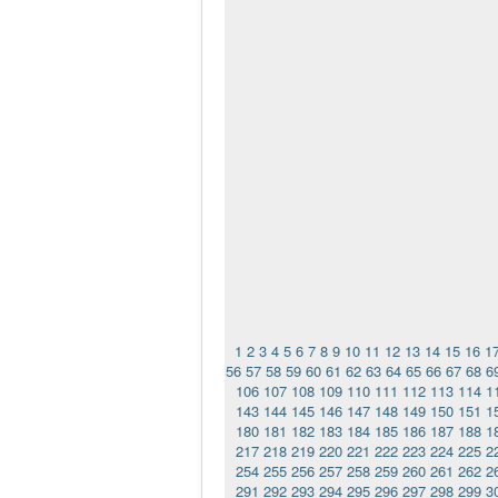
1
2
3
4
5
6
7
8
9
10
11
12
13
14
15
16
1
56
57
58
59
60
61
62
63
64
65
66
67
68
6
106
107
108
109
110
111
112
113
114
1
143
144
145
146
147
148
149
150
151
1
180
181
182
183
184
185
186
187
188
1
217
218
219
220
221
222
223
224
225
2
254
255
256
257
258
259
260
261
262
2
291
292
293
294
295
296
297
298
299
3