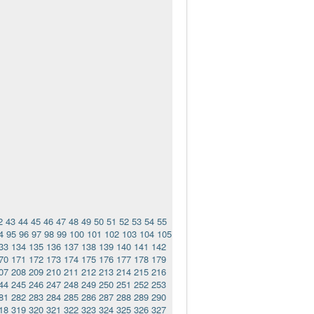
2
43
44
45
46
47
48
49
50
51
52
53
54
55
4
95
96
97
98
99
100
101
102
103
104
105
33
134
135
136
137
138
139
140
141
142
70
171
172
173
174
175
176
177
178
179
07
208
209
210
211
212
213
214
215
216
44
245
246
247
248
249
250
251
252
253
81
282
283
284
285
286
287
288
289
290
18
319
320
321
322
323
324
325
326
327