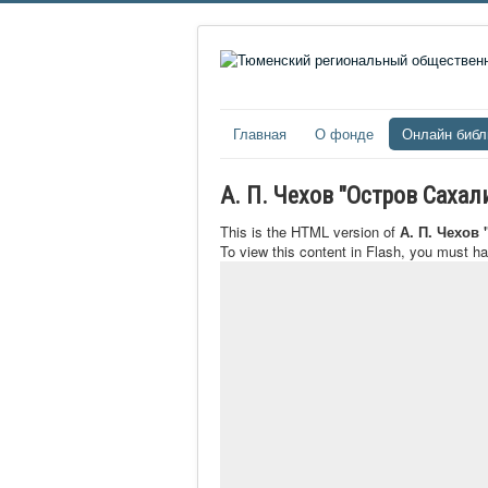
Главная
О фонде
Онлайн библ
А. П. Чехов "Остров Саха
This is the HTML version of
А. П. Чехов
To view this content in Flash, you must h