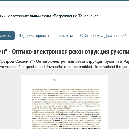
иотека
Видеоматериалы
Контакты
Сайт проекта Достоевский
лин" - Оптико-электронная реконструкция рукоп
 "Остров Сахалин" - Оптико-электронная реконструкция рукописи Pa
ave version 8 or greater and Javascript must be enabled. To download the las