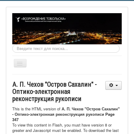
Искать...
Включить/
выключить
навигацию
Главная
А. П. Чехов "Остров Сахалин" -
О фонде
Оптико-электронная
реконструкция рукописи
Онлайн библиотека
Видеоматериалы
This is the HTML version of
А. П. Чехов "Остров Сахалин"
- Оптико-электронная реконструкция рукописи Page
Контакты
347
To view this content in Flash, you must have version 8 or
Сайт проекта Достоевский
greater and Javascript must be enabled. To download the last