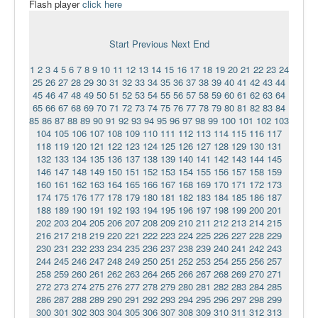
Flash player
click here
Ермаковополе.рф
Start
Previous
Next
End
1
2
3
4
5
6
7
8
9
10
11
12
13
14
15
16
17
18
19
20
21
22
23
24
25
26
27
28
29
30
31
32
33
34
35
36
37
38
39
40
41
42
43
44
45
46
47
48
49
50
51
52
53
54
55
56
57
58
59
60
61
62
63
64
65
66
67
68
69
70
71
72
73
74
75
76
77
78
79
80
81
82
83
84
85
86
87
88
89
90
91
92
93
94
95
96
97
98
99
100
101
102
103
104
105
106
107
108
109
110
111
112
113
114
115
116
117
118
119
120
121
122
123
124
125
126
127
128
129
130
131
132
133
134
135
136
137
138
139
140
141
142
143
144
145
146
147
148
149
150
151
152
153
154
155
156
157
158
159
160
161
162
163
164
165
166
167
168
169
170
171
172
173
174
175
176
177
178
179
180
181
182
183
184
185
186
187
188
189
190
191
192
193
194
195
196
197
198
199
200
201
202
203
204
205
206
207
208
209
210
211
212
213
214
215
216
217
218
219
220
221
222
223
224
225
226
227
228
229
230
231
232
233
234
235
236
237
238
239
240
241
242
243
244
245
246
247
248
249
250
251
252
253
254
255
256
257
258
259
260
261
262
263
264
265
266
267
268
269
270
271
272
273
274
275
276
277
278
279
280
281
282
283
284
285
286
287
288
289
290
291
292
293
294
295
296
297
298
299
300
301
302
303
304
305
306
307
308
309
310
311
312
313