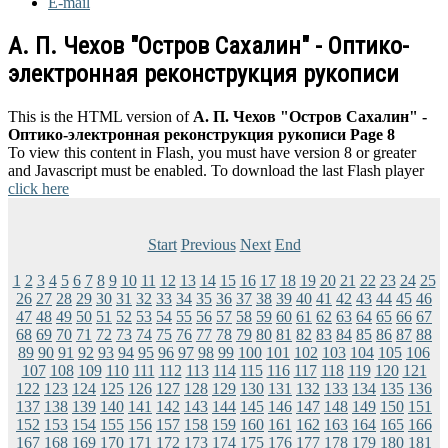
E-mail
А. П. Чехов "Остров Сахалин" - Оптико-
электронная реконструкция рукописи
This is the HTML version of
А. П. Чехов "Остров Сахалин" -
Оптико-электронная реконструкция рукописи Page 8
To view this content in Flash, you must have version 8 or greater
and Javascript must be enabled. To download the last Flash player
click here
Start
Previous
Next
End
1
2
3
4
5
6
7
8
9
10
11
12
13
14
15
16
17
18
19
20
21
22
23
24
25
26
27
28
29
30
31
32
33
34
35
36
37
38
39
40
41
42
43
44
45
46
47
48
49
50
51
52
53
54
55
56
57
58
59
60
61
62
63
64
65
66
67
68
69
70
71
72
73
74
75
76
77
78
79
80
81
82
83
84
85
86
87
88
89
90
91
92
93
94
95
96
97
98
99
100
101
102
103
104
105
106
107
108
109
110
111
112
113
114
115
116
117
118
119
120
121
122
123
124
125
126
127
128
129
130
131
132
133
134
135
136
137
138
139
140
141
142
143
144
145
146
147
148
149
150
151
152
153
154
155
156
157
158
159
160
161
162
163
164
165
166
167
168
169
170
171
172
173
174
175
176
177
178
179
180
181