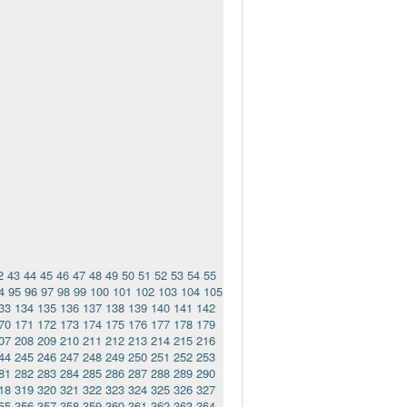
2
43
44
45
46
47
48
49
50
51
52
53
54
55
4
95
96
97
98
99
100
101
102
103
104
105
33
134
135
136
137
138
139
140
141
142
70
171
172
173
174
175
176
177
178
179
07
208
209
210
211
212
213
214
215
216
44
245
246
247
248
249
250
251
252
253
81
282
283
284
285
286
287
288
289
290
18
319
320
321
322
323
324
325
326
327
55
356
357
358
359
360
361
362
363
364