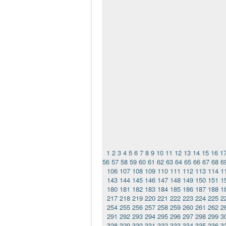
1
2
3
4
5
6
7
8
9
10
11
12
13
14
15
16
1
56
57
58
59
60
61
62
63
64
65
66
67
68
6
106
107
108
109
110
111
112
113
114
1
143
144
145
146
147
148
149
150
151
1
180
181
182
183
184
185
186
187
188
1
217
218
219
220
221
222
223
224
225
2
254
255
256
257
258
259
260
261
262
2
291
292
293
294
295
296
297
298
299
3
328
329
330
331
332
333
334
335
336
3