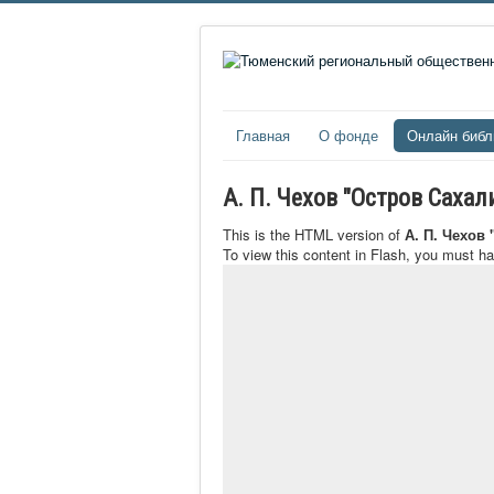
Главная
О фонде
Онлайн библ
А. П. Чехов "Остров Саха
This is the HTML version of
А. П. Чехов
To view this content in Flash, you must h