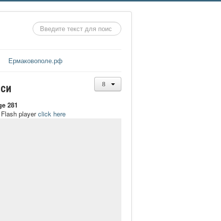
Искать...
Ермаковополе.рф
иси
ge 281
t Flash player
click here