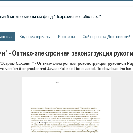
иотека
Видеоматериалы
Контакты
Сайт проекта Достоевский
лин" - Оптико-электронная реконструкция рукоп
 "Остров Сахалин" - Оптико-электронная реконструкция рукописи Pa
ave version 8 or greater and Javascript must be enabled. To download the las