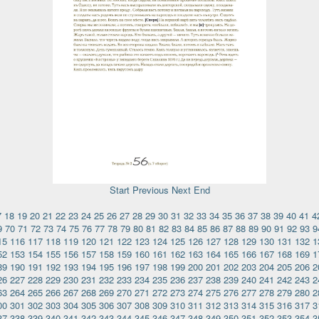
Start
Previous
Next
End
7
18
19
20
21
22
23
24
25
26
27
28
29
30
31
32
33
34
35
36
37
38
39
40
41
4
9
70
71
72
73
74
75
76
77
78
79
80
81
82
83
84
85
86
87
88
89
90
91
92
93
9
15
116
117
118
119
120
121
122
123
124
125
126
127
128
129
130
131
132
1
52
153
154
155
156
157
158
159
160
161
162
163
164
165
166
167
168
169
1
89
190
191
192
193
194
195
196
197
198
199
200
201
202
203
204
205
206
2
26
227
228
229
230
231
232
233
234
235
236
237
238
239
240
241
242
243
2
63
264
265
266
267
268
269
270
271
272
273
274
275
276
277
278
279
280
2
00
301
302
303
304
305
306
307
308
309
310
311
312
313
314
315
316
317
3
37
338
339
340
341
342
343
344
345
346
347
348
349
350
351
352
353
354
3