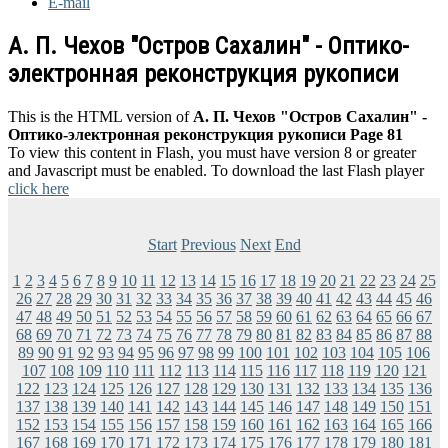
E-mail
А. П. Чехов "Остров Сахалин" - Оптико-
электронная реконструкция рукописи
This is the HTML version of
А. П. Чехов "Остров Сахалин" -
Оптико-электронная реконструкция рукописи Page 81
To view this content in Flash, you must have version 8 or greater
and Javascript must be enabled. To download the last Flash player
click here
Start
Previous
Next
End
1
2
3
4
5
6
7
8
9
10
11
12
13
14
15
16
17
18
19
20
21
22
23
24
25
26
27
28
29
30
31
32
33
34
35
36
37
38
39
40
41
42
43
44
45
46
47
48
49
50
51
52
53
54
55
56
57
58
59
60
61
62
63
64
65
66
67
68
69
70
71
72
73
74
75
76
77
78
79
80
81
82
83
84
85
86
87
88
89
90
91
92
93
94
95
96
97
98
99
100
101
102
103
104
105
106
107
108
109
110
111
112
113
114
115
116
117
118
119
120
121
122
123
124
125
126
127
128
129
130
131
132
133
134
135
136
137
138
139
140
141
142
143
144
145
146
147
148
149
150
151
152
153
154
155
156
157
158
159
160
161
162
163
164
165
166
167
168
169
170
171
172
173
174
175
176
177
178
179
180
181