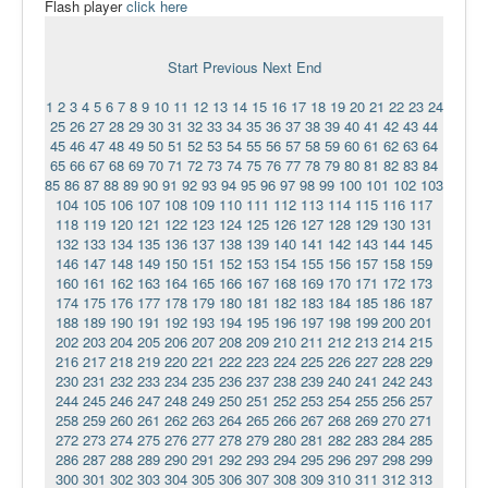
Flash player
click here
Ермаковополе.рф
Start
Previous
Next
End
1
2
3
4
5
6
7
8
9
10
11
12
13
14
15
16
17
18
19
20
21
22
23
24
25
26
27
28
29
30
31
32
33
34
35
36
37
38
39
40
41
42
43
44
45
46
47
48
49
50
51
52
53
54
55
56
57
58
59
60
61
62
63
64
65
66
67
68
69
70
71
72
73
74
75
76
77
78
79
80
81
82
83
84
85
86
87
88
89
90
91
92
93
94
95
96
97
98
99
100
101
102
103
104
105
106
107
108
109
110
111
112
113
114
115
116
117
118
119
120
121
122
123
124
125
126
127
128
129
130
131
132
133
134
135
136
137
138
139
140
141
142
143
144
145
146
147
148
149
150
151
152
153
154
155
156
157
158
159
160
161
162
163
164
165
166
167
168
169
170
171
172
173
174
175
176
177
178
179
180
181
182
183
184
185
186
187
188
189
190
191
192
193
194
195
196
197
198
199
200
201
202
203
204
205
206
207
208
209
210
211
212
213
214
215
216
217
218
219
220
221
222
223
224
225
226
227
228
229
230
231
232
233
234
235
236
237
238
239
240
241
242
243
244
245
246
247
248
249
250
251
252
253
254
255
256
257
258
259
260
261
262
263
264
265
266
267
268
269
270
271
272
273
274
275
276
277
278
279
280
281
282
283
284
285
286
287
288
289
290
291
292
293
294
295
296
297
298
299
300
301
302
303
304
305
306
307
308
309
310
311
312
313