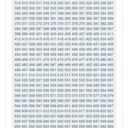
314
315
316
317
318
319
320
321
322
323
324
325
326
327
328
329
330
331
332
333
334
335
336
337
338
339
340
341
342
343
344
345
346
347
348
349
350
351
352
353
354
355
356
357
358
359
360
361
362
363
364
365
366
367
368
369
370
371
372
373
374
375
376
377
378
379
380
381
382
383
384
385
386
387
388
389
390
391
392
393
394
395
396
397
398
399
400
401
402
403
404
405
406
407
408
409
410
411
412
413
414
415
416
417
418
419
420
421
422
423
424
425
426
427
428
429
430
431
432
433
434
435
436
437
438
439
440
441
442
443
444
445
446
447
448
449
450
451
452
453
454
455
456
457
458
459
460
461
462
463
464
465
466
467
468
469
470
471
472
473
474
475
476
477
478
479
480
481
482
483
484
485
486
487
488
489
490
491
492
493
494
495
496
497
498
499
500
501
502
503
504
505
506
507
508
509
510
511
512
513
514
515
516
517
518
519
520
521
522
523
524
525
526
527
528
529
530
531
532
533
534
535
536
537
538
539
540
541
542
543
544
545
546
547
548
549
550
551
552
553
554
555
556
557
558
559
560
561
562
563
564
565
566
567
568
569
570
571
572
573
574
575
576
577
578
579
580
581
582
583
584
585
586
587
588
589
590
591
592
593
594
595
596
597
598
599
600
601
602
603
604
605
606
607
608
609
610
611
612
613
614
615
616
617
618
619
620
621
622
623
624
625
626
627
628
629
630
631
632
633
634
635
636
637
638
639
640
641
642
643
644
645
646
647
648
649
650
651
652
653
654
655
656
657
658
659
660
661
662
663