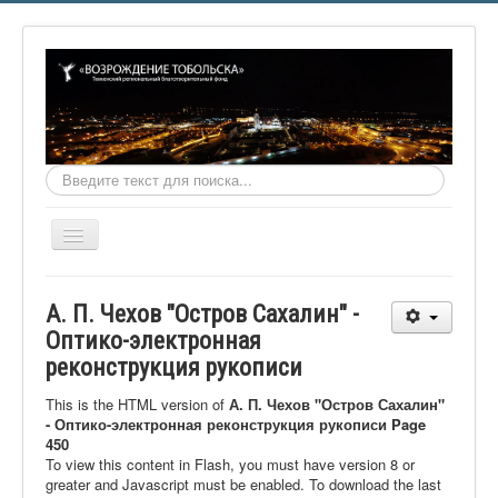
Искать...
Включить/
выключить
навигацию
Главная
А. П. Чехов "Остров Сахалин" -
О фонде
Оптико-электронная
реконструкция рукописи
Онлайн библиотека
Видеоматериалы
This is the HTML version of
А. П. Чехов "Остров Сахалин"
- Оптико-электронная реконструкция рукописи Page
Контакты
450
To view this content in Flash, you must have version 8 or
Сайт проекта Достоевский
greater and Javascript must be enabled. To download the last