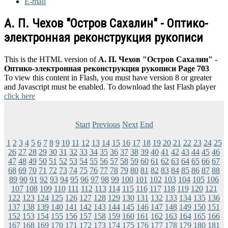
E-mail
А. П. Чехов "Остров Сахалин" - Оптико-
электронная реконструкция рукописи
This is the HTML version of
А. П. Чехов "Остров Сахалин" -
Оптико-электронная реконструкция рукописи Page 703
To view this content in Flash, you must have version 8 or greater
and Javascript must be enabled. To download the last Flash player
click here
Start
Previous
Next
End
1
2
3
4
5
6
7
8
9
10
11
12
13
14
15
16
17
18
19
20
21
22
23
24
25
26
27
28
29
30
31
32
33
34
35
36
37
38
39
40
41
42
43
44
45
46
47
48
49
50
51
52
53
54
55
56
57
58
59
60
61
62
63
64
65
66
67
68
69
70
71
72
73
74
75
76
77
78
79
80
81
82
83
84
85
86
87
88
89
90
91
92
93
94
95
96
97
98
99
100
101
102
103
104
105
106
107
108
109
110
111
112
113
114
115
116
117
118
119
120
121
122
123
124
125
126
127
128
129
130
131
132
133
134
135
136
137
138
139
140
141
142
143
144
145
146
147
148
149
150
151
152
153
154
155
156
157
158
159
160
161
162
163
164
165
166
167
168
169
170
171
172
173
174
175
176
177
178
179
180
181