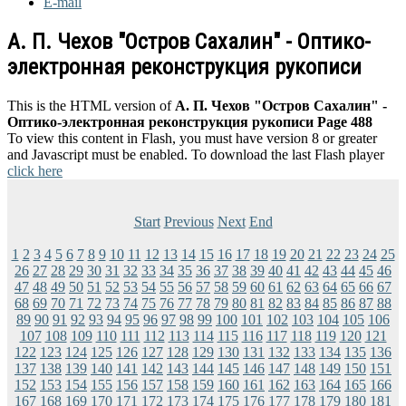
E-mail
А. П. Чехов "Остров Сахалин" - Оптико-
электронная реконструкция рукописи
This is the HTML version of
А. П. Чехов "Остров Сахалин" -
Оптико-электронная реконструкция рукописи Page 488
To view this content in Flash, you must have version 8 or greater
and Javascript must be enabled. To download the last Flash player
click here
Start
Previous
Next
End
1
2
3
4
5
6
7
8
9
10
11
12
13
14
15
16
17
18
19
20
21
22
23
24
25
26
27
28
29
30
31
32
33
34
35
36
37
38
39
40
41
42
43
44
45
46
47
48
49
50
51
52
53
54
55
56
57
58
59
60
61
62
63
64
65
66
67
68
69
70
71
72
73
74
75
76
77
78
79
80
81
82
83
84
85
86
87
88
89
90
91
92
93
94
95
96
97
98
99
100
101
102
103
104
105
106
107
108
109
110
111
112
113
114
115
116
117
118
119
120
121
122
123
124
125
126
127
128
129
130
131
132
133
134
135
136
137
138
139
140
141
142
143
144
145
146
147
148
149
150
151
152
153
154
155
156
157
158
159
160
161
162
163
164
165
166
167
168
169
170
171
172
173
174
175
176
177
178
179
180
181