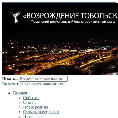
Искать...
Включить/выключить навигацию
Главная
События
Статьи
Пресс релизы
Отзывы и рецензии
Интервью