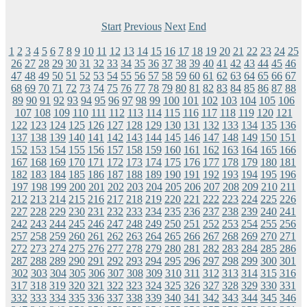
Start
Previous
Next
End
1
2
3
4
5
6
7
8
9
10
11
12
13
14
15
16
17
18
19
20
21
22
23
24
25
26
27
28
29
30
31
32
33
34
35
36
37
38
39
40
41
42
43
44
45
46
47
48
49
50
51
52
53
54
55
56
57
58
59
60
61
62
63
64
65
66
67
68
69
70
71
72
73
74
75
76
77
78
79
80
81
82
83
84
85
86
87
88
89
90
91
92
93
94
95
96
97
98
99
100
101
102
103
104
105
106
107
108
109
110
111
112
113
114
115
116
117
118
119
120
121
122
123
124
125
126
127
128
129
130
131
132
133
134
135
136
137
138
139
140
141
142
143
144
145
146
147
148
149
150
151
152
153
154
155
156
157
158
159
160
161
162
163
164
165
166
167
168
169
170
171
172
173
174
175
176
177
178
179
180
181
182
183
184
185
186
187
188
189
190
191
192
193
194
195
196
197
198
199
200
201
202
203
204
205
206
207
208
209
210
211
212
213
214
215
216
217
218
219
220
221
222
223
224
225
226
227
228
229
230
231
232
233
234
235
236
237
238
239
240
241
242
243
244
245
246
247
248
249
250
251
252
253
254
255
256
257
258
259
260
261
262
263
264
265
266
267
268
269
270
271
272
273
274
275
276
277
278
279
280
281
282
283
284
285
286
287
288
289
290
291
292
293
294
295
296
297
298
299
300
301
302
303
304
305
306
307
308
309
310
311
312
313
314
315
316
317
318
319
320
321
322
323
324
325
326
327
328
329
330
331
332
333
334
335
336
337
338
339
340
341
342
343
344
345
346