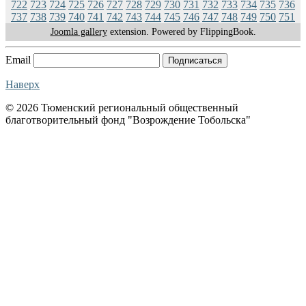
722
723
724
725
726
727
728
729
730
731
732
733
734
735
736
737
738
739
740
741
742
743
744
745
746
747
748
749
750
751
Joomla gallery
extension. Powered by FlippingBook.
Email
Подписаться
Наверх
© 2026 Тюменский региональный общественный
благотворительный фонд "Возрождение Тобольска"