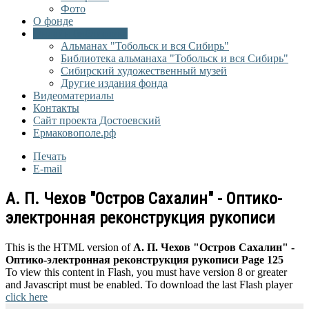
Фото
О фонде
Онлайн библиотека
Альманах "Тобольск и вся Сибирь"
Библиотека альманаха "Тобольск и вся Сибирь"
Сибирский художественный музей
Другие издания фонда
Видеоматериалы
Контакты
Сайт проекта Достоевский
Ермаковополе.рф
Печать
E-mail
А. П. Чехов "Остров Сахалин" - Оптико-
электронная реконструкция рукописи
This is the HTML version of
А. П. Чехов "Остров Сахалин" -
Оптико-электронная реконструкция рукописи Page 125
To view this content in Flash, you must have version 8 or greater
and Javascript must be enabled. To download the last Flash player
click here