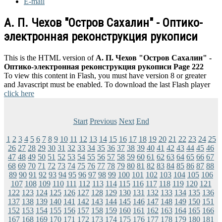
E-mail
А. П. Чехов "Остров Сахалин" - Оптико-
электронная реконструкция рукописи
This is the HTML version of
А. П. Чехов "Остров Сахалин" -
Оптико-электронная реконструкция рукописи Page 222
To view this content in Flash, you must have version 8 or greater
and Javascript must be enabled. To download the last Flash player
click here
Start
Previous
Next
End
1
2
3
4
5
6
7
8
9
10
11
12
13
14
15
16
17
18
19
20
21
22
23
24
25
26
27
28
29
30
31
32
33
34
35
36
37
38
39
40
41
42
43
44
45
46
47
48
49
50
51
52
53
54
55
56
57
58
59
60
61
62
63
64
65
66
67
68
69
70
71
72
73
74
75
76
77
78
79
80
81
82
83
84
85
86
87
88
89
90
91
92
93
94
95
96
97
98
99
100
101
102
103
104
105
106
107
108
109
110
111
112
113
114
115
116
117
118
119
120
121
122
123
124
125
126
127
128
129
130
131
132
133
134
135
136
137
138
139
140
141
142
143
144
145
146
147
148
149
150
151
152
153
154
155
156
157
158
159
160
161
162
163
164
165
166
167
168
169
170
171
172
173
174
175
176
177
178
179
180
181