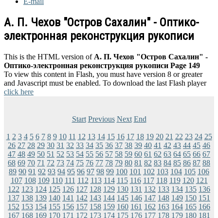
E-mail
А. П. Чехов "Остров Сахалин" - Оптико-
электронная реконструкция рукописи
This is the HTML version of
А. П. Чехов "Остров Сахалин" -
Оптико-электронная реконструкция рукописи Page 149
To view this content in Flash, you must have version 8 or greater
and Javascript must be enabled. To download the last Flash player
click here
Start
Previous
Next
End
1
2
3
4
5
6
7
8
9
10
11
12
13
14
15
16
17
18
19
20
21
22
23
24
25
26
27
28
29
30
31
32
33
34
35
36
37
38
39
40
41
42
43
44
45
46
47
48
49
50
51
52
53
54
55
56
57
58
59
60
61
62
63
64
65
66
67
68
69
70
71
72
73
74
75
76
77
78
79
80
81
82
83
84
85
86
87
88
89
90
91
92
93
94
95
96
97
98
99
100
101
102
103
104
105
106
107
108
109
110
111
112
113
114
115
116
117
118
119
120
121
122
123
124
125
126
127
128
129
130
131
132
133
134
135
136
137
138
139
140
141
142
143
144
145
146
147
148
149
150
151
152
153
154
155
156
157
158
159
160
161
162
163
164
165
166
167
168
169
170
171
172
173
174
175
176
177
178
179
180
181