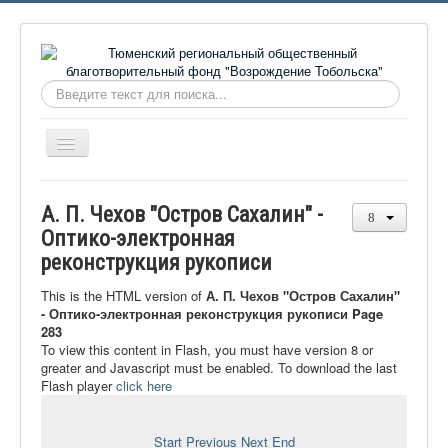
Искать...
Включить/
выключить
навигацию
Главная
А. П. Чехов "Остров Сахалин" -
О фонде
Оптико-электронная
реконструкция рукописи
Онлайн библиотека
Видеоматериалы
This is the HTML version of
А. П. Чехов "Остров Сахалин"
- Оптико-электронная реконструкция рукописи Page
Контакты
283
To view this content in Flash, you must have version 8 or
Сайт проекта Достоевский
greater and Javascript must be enabled. To download the last
Flash player
click here
Ермаковополе.рф
Start
Previous
Next
End