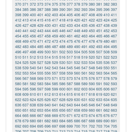
370
371
372
373
374
375
376
377
378
379
380
381
382
383
384
385
386
387
388
389
390
391
392
393
394
395
396
397
398
399
400
401
402
403
404
405
406
407
408
409
410
411
412
413
414
415
416
417
418
419
420
421
422
423
424
425
426
427
428
429
430
431
432
433
434
435
436
437
438
439
440
441
442
443
444
445
446
447
448
449
450
451
452
453
454
455
456
457
458
459
460
461
462
463
464
465
466
467
468
469
470
471
472
473
474
475
476
477
478
479
480
481
482
483
484
485
486
487
488
489
490
491
492
493
494
495
496
497
498
499
500
501
502
503
504
505
506
507
508
509
510
511
512
513
514
515
516
517
518
519
520
521
522
523
524
525
526
527
528
529
530
531
532
533
534
535
536
537
538
539
540
541
542
543
544
545
546
547
548
549
550
551
552
553
554
555
556
557
558
559
560
561
562
563
564
565
566
567
568
569
570
571
572
573
574
575
576
577
578
579
580
581
582
583
584
585
586
587
588
589
590
591
592
593
594
595
596
597
598
599
600
601
602
603
604
605
606
607
608
609
610
611
612
613
614
615
616
617
618
619
620
621
622
623
624
625
626
627
628
629
630
631
632
633
634
635
636
637
638
639
640
641
642
643
644
645
646
647
648
649
650
651
652
653
654
655
656
657
658
659
660
661
662
663
664
665
666
667
668
669
670
671
672
673
674
675
676
677
678
679
680
681
682
683
684
685
686
687
688
689
690
691
692
693
694
695
696
697
698
699
700
701
702
703
704
705
706
707
708
709
710
711
712
713
714
715
716
717
718
719