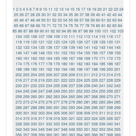
1
2
3
4
5
6
7
8
9
10
11
12
13
14
15
16
17
18
19
20
21
22
23
24
25
26
27
28
29
30
31
32
33
34
35
36
37
38
39
40
41
42
43
44
45
46
47
48
49
50
51
52
53
54
55
56
57
58
59
60
61
62
63
64
65
66
67
68
69
70
71
72
73
74
75
76
77
78
79
80
81
82
83
84
85
86
87
88
89
90
91
92
93
94
95
96
97
98
99
100
101
102
103
104
105
106
107
108
109
110
111
112
113
114
115
116
117
118
119
120
121
122
123
124
125
126
127
128
129
130
131
132
133
134
135
136
137
138
139
140
141
142
143
144
145
146
147
148
149
150
151
152
153
154
155
156
157
158
159
160
161
162
163
164
165
166
167
168
169
170
171
172
173
174
175
176
177
178
179
180
181
182
183
184
185
186
187
188
189
190
191
192
193
194
195
196
197
198
199
200
201
202
203
204
205
206
207
208
209
210
211
212
213
214
215
216
217
218
219
220
221
222
223
224
225
226
227
228
229
230
231
232
233
234
235
236
237
238
239
240
241
242
243
244
245
246
247
248
249
250
251
252
253
254
255
256
257
258
259
260
261
262
263
264
265
266
267
268
269
270
271
272
273
274
275
276
277
278
279
280
281
282
283
284
285
286
287
288
289
290
291
292
293
294
295
296
297
298
299
300
301
302
303
304
305
306
307
308
309
310
311
312
313
314
315
316
317
318
319
320
321
322
323
324
325
326
327
328
329
330
331
332
333
334
335
336
337
338
339
340
341
342
343
344
345
346
347
348
349
350
351
352
353
354
355
356
357
358
359
360
361
362
363
364
365
366
367
368
369