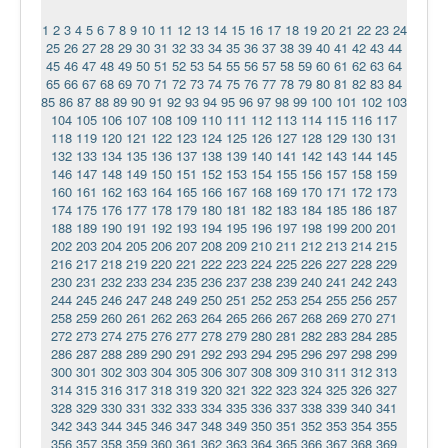
1
2
3
4
5
6
7
8
9
10
11
12
13
14
15
16
17
18
19
20
21
22
23
24
25
26
27
28
29
30
31
32
33
34
35
36
37
38
39
40
41
42
43
44
45
46
47
48
49
50
51
52
53
54
55
56
57
58
59
60
61
62
63
64
65
66
67
68
69
70
71
72
73
74
75
76
77
78
79
80
81
82
83
84
85
86
87
88
89
90
91
92
93
94
95
96
97
98
99
100
101
102
103
104
105
106
107
108
109
110
111
112
113
114
115
116
117
118
119
120
121
122
123
124
125
126
127
128
129
130
131
132
133
134
135
136
137
138
139
140
141
142
143
144
145
146
147
148
149
150
151
152
153
154
155
156
157
158
159
160
161
162
163
164
165
166
167
168
169
170
171
172
173
174
175
176
177
178
179
180
181
182
183
184
185
186
187
188
189
190
191
192
193
194
195
196
197
198
199
200
201
202
203
204
205
206
207
208
209
210
211
212
213
214
215
216
217
218
219
220
221
222
223
224
225
226
227
228
229
230
231
232
233
234
235
236
237
238
239
240
241
242
243
244
245
246
247
248
249
250
251
252
253
254
255
256
257
258
259
260
261
262
263
264
265
266
267
268
269
270
271
272
273
274
275
276
277
278
279
280
281
282
283
284
285
286
287
288
289
290
291
292
293
294
295
296
297
298
299
300
301
302
303
304
305
306
307
308
309
310
311
312
313
314
315
316
317
318
319
320
321
322
323
324
325
326
327
328
329
330
331
332
333
334
335
336
337
338
339
340
341
342
343
344
345
346
347
348
349
350
351
352
353
354
355
356
357
358
359
360
361
362
363
364
365
366
367
368
369