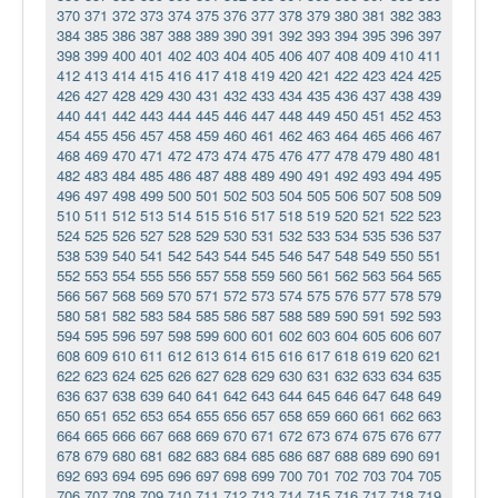
370
371
372
373
374
375
376
377
378
379
380
381
382
383
384
385
386
387
388
389
390
391
392
393
394
395
396
397
398
399
400
401
402
403
404
405
406
407
408
409
410
411
412
413
414
415
416
417
418
419
420
421
422
423
424
425
426
427
428
429
430
431
432
433
434
435
436
437
438
439
440
441
442
443
444
445
446
447
448
449
450
451
452
453
454
455
456
457
458
459
460
461
462
463
464
465
466
467
468
469
470
471
472
473
474
475
476
477
478
479
480
481
482
483
484
485
486
487
488
489
490
491
492
493
494
495
496
497
498
499
500
501
502
503
504
505
506
507
508
509
510
511
512
513
514
515
516
517
518
519
520
521
522
523
524
525
526
527
528
529
530
531
532
533
534
535
536
537
538
539
540
541
542
543
544
545
546
547
548
549
550
551
552
553
554
555
556
557
558
559
560
561
562
563
564
565
566
567
568
569
570
571
572
573
574
575
576
577
578
579
580
581
582
583
584
585
586
587
588
589
590
591
592
593
594
595
596
597
598
599
600
601
602
603
604
605
606
607
608
609
610
611
612
613
614
615
616
617
618
619
620
621
622
623
624
625
626
627
628
629
630
631
632
633
634
635
636
637
638
639
640
641
642
643
644
645
646
647
648
649
650
651
652
653
654
655
656
657
658
659
660
661
662
663
664
665
666
667
668
669
670
671
672
673
674
675
676
677
678
679
680
681
682
683
684
685
686
687
688
689
690
691
692
693
694
695
696
697
698
699
700
701
702
703
704
705
706
707
708
709
710
711
712
713
714
715
716
717
718
719