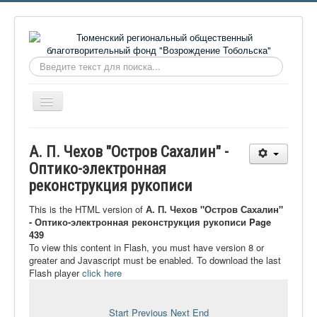
Искать...
Включить/
выключить
навигацию
Главная
А. П. Чехов "Остров Сахалин" -
О фонде
Оптико-электронная
реконструкция рукописи
Онлайн библиотека
Видеоматериалы
This is the HTML version of
А. П. Чехов "Остров Сахалин"
- Оптико-электронная реконструкция рукописи Page
Контакты
439
To view this content in Flash, you must have version 8 or
Сайт проекта Достоевский
greater and Javascript must be enabled. To download the last
Flash player
click here
Ермаковополе.рф
Start
Previous
Next
End