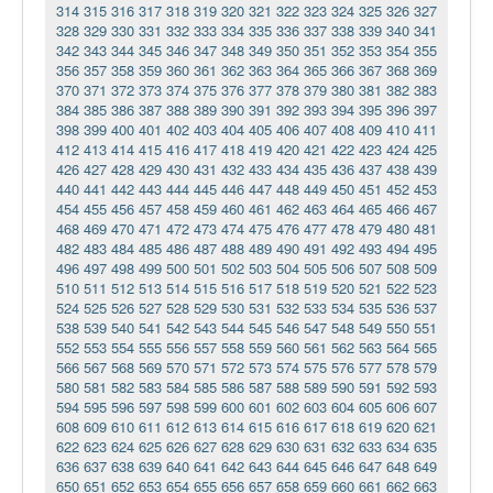
314
315
316
317
318
319
320
321
322
323
324
325
326
327
328
329
330
331
332
333
334
335
336
337
338
339
340
341
342
343
344
345
346
347
348
349
350
351
352
353
354
355
356
357
358
359
360
361
362
363
364
365
366
367
368
369
370
371
372
373
374
375
376
377
378
379
380
381
382
383
384
385
386
387
388
389
390
391
392
393
394
395
396
397
398
399
400
401
402
403
404
405
406
407
408
409
410
411
412
413
414
415
416
417
418
419
420
421
422
423
424
425
426
427
428
429
430
431
432
433
434
435
436
437
438
439
440
441
442
443
444
445
446
447
448
449
450
451
452
453
454
455
456
457
458
459
460
461
462
463
464
465
466
467
468
469
470
471
472
473
474
475
476
477
478
479
480
481
482
483
484
485
486
487
488
489
490
491
492
493
494
495
496
497
498
499
500
501
502
503
504
505
506
507
508
509
510
511
512
513
514
515
516
517
518
519
520
521
522
523
524
525
526
527
528
529
530
531
532
533
534
535
536
537
538
539
540
541
542
543
544
545
546
547
548
549
550
551
552
553
554
555
556
557
558
559
560
561
562
563
564
565
566
567
568
569
570
571
572
573
574
575
576
577
578
579
580
581
582
583
584
585
586
587
588
589
590
591
592
593
594
595
596
597
598
599
600
601
602
603
604
605
606
607
608
609
610
611
612
613
614
615
616
617
618
619
620
621
622
623
624
625
626
627
628
629
630
631
632
633
634
635
636
637
638
639
640
641
642
643
644
645
646
647
648
649
650
651
652
653
654
655
656
657
658
659
660
661
662
663