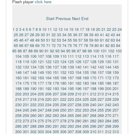
Flash player
click here
Ермаковополе.рф
Start
Previous
Next
End
1
2
3
4
5
6
7
8
9
10
11
12
13
14
15
16
17
18
19
20
21
22
23
24
25
26
27
28
29
30
31
32
33
34
35
36
37
38
39
40
41
42
43
44
45
46
47
48
49
50
51
52
53
54
55
56
57
58
59
60
61
62
63
64
65
66
67
68
69
70
71
72
73
74
75
76
77
78
79
80
81
82
83
84
85
86
87
88
89
90
91
92
93
94
95
96
97
98
99
100
101
102
103
104
105
106
107
108
109
110
111
112
113
114
115
116
117
118
119
120
121
122
123
124
125
126
127
128
129
130
131
132
133
134
135
136
137
138
139
140
141
142
143
144
145
146
147
148
149
150
151
152
153
154
155
156
157
158
159
160
161
162
163
164
165
166
167
168
169
170
171
172
173
174
175
176
177
178
179
180
181
182
183
184
185
186
187
188
189
190
191
192
193
194
195
196
197
198
199
200
201
202
203
204
205
206
207
208
209
210
211
212
213
214
215
216
217
218
219
220
221
222
223
224
225
226
227
228
229
230
231
232
233
234
235
236
237
238
239
240
241
242
243
244
245
246
247
248
249
250
251
252
253
254
255
256
257
258
259
260
261
262
263
264
265
266
267
268
269
270
271
272
273
274
275
276
277
278
279
280
281
282
283
284
285
286
287
288
289
290
291
292
293
294
295
296
297
298
299
300
301
302
303
304
305
306
307
308
309
310
311
312
313