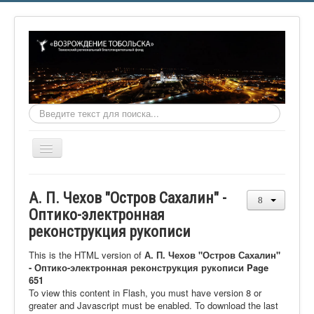
Искать...
Включить/
выключить
навигацию
Главная
А. П. Чехов "Остров Сахалин" -
О фонде
Оптико-электронная
реконструкция рукописи
Онлайн библиотека
Видеоматериалы
This is the HTML version of
А. П. Чехов "Остров Сахалин"
- Оптико-электронная реконструкция рукописи Page
Контакты
651
To view this content in Flash, you must have version 8 or
Сайт проекта Достоевский
greater and Javascript must be enabled. To download the last