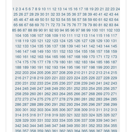
1
2
3
4
5
6
7
8
9
10
11
12
13
14
15
16
17
18
19
20
21
22
23
24
25
26
27
28
29
30
31
32
33
34
35
36
37
38
39
40
41
42
43
44
45
46
47
48
49
50
51
52
53
54
55
56
57
58
59
60
61
62
63
64
65
66
67
68
69
70
71
72
73
74
75
76
77
78
79
80
81
82
83
84
85
86
87
88
89
90
91
92
93
94
95
96
97
98
99
100
101
102
103
104
105
106
107
108
109
110
111
112
113
114
115
116
117
118
119
120
121
122
123
124
125
126
127
128
129
130
131
132
133
134
135
136
137
138
139
140
141
142
143
144
145
146
147
148
149
150
151
152
153
154
155
156
157
158
159
160
161
162
163
164
165
166
167
168
169
170
171
172
173
174
175
176
177
178
179
180
181
182
183
184
185
186
187
188
189
190
191
192
193
194
195
196
197
198
199
200
201
202
203
204
205
206
207
208
209
210
211
212
213
214
215
216
217
218
219
220
221
222
223
224
225
226
227
228
229
230
231
232
233
234
235
236
237
238
239
240
241
242
243
244
245
246
247
248
249
250
251
252
253
254
255
256
257
258
259
260
261
262
263
264
265
266
267
268
269
270
271
272
273
274
275
276
277
278
279
280
281
282
283
284
285
286
287
288
289
290
291
292
293
294
295
296
297
298
299
300
301
302
303
304
305
306
307
308
309
310
311
312
313
314
315
316
317
318
319
320
321
322
323
324
325
326
327
328
329
330
331
332
333
334
335
336
337
338
339
340
341
342
343
344
345
346
347
348
349
350
351
352
353
354
355
356
357
358
359
360
361
362
363
364
365
366
367
368
369