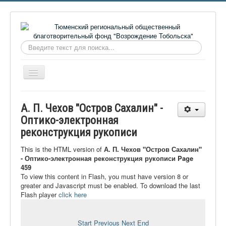
Искать...
Включить/
выключить
навигацию
Главная
А. П. Чехов "Остров Сахалин" -
О фонде
Оптико-электронная
реконструкция рукописи
Онлайн библиотека
Видеоматериалы
This is the HTML version of
А. П. Чехов "Остров Сахалин"
- Оптико-электронная реконструкция рукописи Page
Контакты
459
To view this content in Flash, you must have version 8 or
Сайт проекта Достоевский
greater and Javascript must be enabled. To download the last
Flash player
click here
Ермаковополе.рф
Start
Previous
Next
End