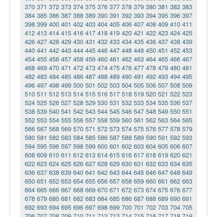
370
371
372
373
374
375
376
377
378
379
380
381
382
383
384
385
386
387
388
389
390
391
392
393
394
395
396
397
398
399
400
401
402
403
404
405
406
407
408
409
410
411
412
413
414
415
416
417
418
419
420
421
422
423
424
425
426
427
428
429
430
431
432
433
434
435
436
437
438
439
440
441
442
443
444
445
446
447
448
449
450
451
452
453
454
455
456
457
458
459
460
461
462
463
464
465
466
467
468
469
470
471
472
473
474
475
476
477
478
479
480
481
482
483
484
485
486
487
488
489
490
491
492
493
494
495
496
497
498
499
500
501
502
503
504
505
506
507
508
509
510
511
512
513
514
515
516
517
518
519
520
521
522
523
524
525
526
527
528
529
530
531
532
533
534
535
536
537
538
539
540
541
542
543
544
545
546
547
548
549
550
551
552
553
554
555
556
557
558
559
560
561
562
563
564
565
566
567
568
569
570
571
572
573
574
575
576
577
578
579
580
581
582
583
584
585
586
587
588
589
590
591
592
593
594
595
596
597
598
599
600
601
602
603
604
605
606
607
608
609
610
611
612
613
614
615
616
617
618
619
620
621
622
623
624
625
626
627
628
629
630
631
632
633
634
635
636
637
638
639
640
641
642
643
644
645
646
647
648
649
650
651
652
653
654
655
656
657
658
659
660
661
662
663
664
665
666
667
668
669
670
671
672
673
674
675
676
677
678
679
680
681
682
683
684
685
686
687
688
689
690
691
692
693
694
695
696
697
698
699
700
701
702
703
704
705
706
707
708
709
710
711
712
713
714
715
716
717
718
719