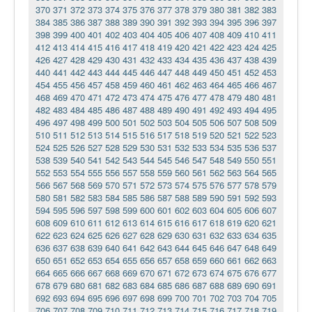
370
371
372
373
374
375
376
377
378
379
380
381
382
383
384
385
386
387
388
389
390
391
392
393
394
395
396
397
398
399
400
401
402
403
404
405
406
407
408
409
410
411
412
413
414
415
416
417
418
419
420
421
422
423
424
425
426
427
428
429
430
431
432
433
434
435
436
437
438
439
440
441
442
443
444
445
446
447
448
449
450
451
452
453
454
455
456
457
458
459
460
461
462
463
464
465
466
467
468
469
470
471
472
473
474
475
476
477
478
479
480
481
482
483
484
485
486
487
488
489
490
491
492
493
494
495
496
497
498
499
500
501
502
503
504
505
506
507
508
509
510
511
512
513
514
515
516
517
518
519
520
521
522
523
524
525
526
527
528
529
530
531
532
533
534
535
536
537
538
539
540
541
542
543
544
545
546
547
548
549
550
551
552
553
554
555
556
557
558
559
560
561
562
563
564
565
566
567
568
569
570
571
572
573
574
575
576
577
578
579
580
581
582
583
584
585
586
587
588
589
590
591
592
593
594
595
596
597
598
599
600
601
602
603
604
605
606
607
608
609
610
611
612
613
614
615
616
617
618
619
620
621
622
623
624
625
626
627
628
629
630
631
632
633
634
635
636
637
638
639
640
641
642
643
644
645
646
647
648
649
650
651
652
653
654
655
656
657
658
659
660
661
662
663
664
665
666
667
668
669
670
671
672
673
674
675
676
677
678
679
680
681
682
683
684
685
686
687
688
689
690
691
692
693
694
695
696
697
698
699
700
701
702
703
704
705
706
707
708
709
710
711
712
713
714
715
716
717
718
719