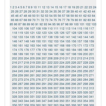
1
2
3
4
5
6
7
8
9
10
11
12
13
14
15
16
17
18
19
20
21
22
23
24
25
26
27
28
29
30
31
32
33
34
35
36
37
38
39
40
41
42
43
44
45
46
47
48
49
50
51
52
53
54
55
56
57
58
59
60
61
62
63
64
65
66
67
68
69
70
71
72
73
74
75
76
77
78
79
80
81
82
83
84
85
86
87
88
89
90
91
92
93
94
95
96
97
98
99
100
101
102
103
104
105
106
107
108
109
110
111
112
113
114
115
116
117
118
119
120
121
122
123
124
125
126
127
128
129
130
131
132
133
134
135
136
137
138
139
140
141
142
143
144
145
146
147
148
149
150
151
152
153
154
155
156
157
158
159
160
161
162
163
164
165
166
167
168
169
170
171
172
173
174
175
176
177
178
179
180
181
182
183
184
185
186
187
188
189
190
191
192
193
194
195
196
197
198
199
200
201
202
203
204
205
206
207
208
209
210
211
212
213
214
215
216
217
218
219
220
221
222
223
224
225
226
227
228
229
230
231
232
233
234
235
236
237
238
239
240
241
242
243
244
245
246
247
248
249
250
251
252
253
254
255
256
257
258
259
260
261
262
263
264
265
266
267
268
269
270
271
272
273
274
275
276
277
278
279
280
281
282
283
284
285
286
287
288
289
290
291
292
293
294
295
296
297
298
299
300
301
302
303
304
305
306
307
308
309
310
311
312
313
314
315
316
317
318
319
320
321
322
323
324
325
326
327
328
329
330
331
332
333
334
335
336
337
338
339
340
341
342
343
344
345
346
347
348
349
350
351
352
353
354
355
356
357
358
359
360
361
362
363
364
365
366
367
368
369