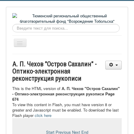
Искать...
Включить/
выключить
навигацию
Главная
А. П. Чехов "Остров Сахалин" -
О фонде
Оптико-электронная
реконструкция рукописи
Онлайн библиотека
Видеоматериалы
This is the HTML version of
А. П. Чехов "Остров Сахалин"
- Оптико-электронная реконструкция рукописи Page
Контакты
674
To view this content in Flash, you must have version 8 or
Сайт проекта Достоевский
greater and Javascript must be enabled. To download the last
Flash player
click here
Ермаковополе.рф
Start
Previous
Next
End