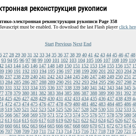
ектронная реконструкция рукописи
птико-электронная реконструкция рукописи Page 358
 Javascript must be enabled. To download the last Flash player
click her
Start
Previous
Next
End
6
27
28
29
30
31
32
33
34
35
36
37
38
39
40
41
42
43
44
45
46
47
48
93
94
95
96
97
98
99
100
101
102
103
104
105
106
107
108
109
110
42
143
144
145
146
147
148
149
150
151
152
153
154
155
156
157
1
89
190
191
192
193
194
195
196
197
198
199
200
201
202
203
204
2
36
237
238
239
240
241
242
243
244
245
246
247
248
249
250
251
2
83
284
285
286
287
288
289
290
291
292
293
294
295
296
297
298
2
30
331
332
333
334
335
336
337
338
339
340
341
342
343
344
345
3
77
378
379
380
381
382
383
384
385
386
387
388
389
390
391
392
3
24
425
426
427
428
429
430
431
432
433
434
435
436
437
438
439
4
71
472
473
474
475
476
477
478
479
480
481
482
483
484
485
486
4
18
519
520
521
522
523
524
525
526
527
528
529
530
531
532
533
5
65
566
567
568
569
570
571
572
573
574
575
576
577
578
579
580
5
12
613
614
615
616
617
618
619
620
621
622
623
624
625
626
627
6
59
660
661
662
663
664
665
666
667
668
669
670
671
672
673
674
6
06
707
708
709
710
711
712
713
714
715
716
717
718
719
720
721
7