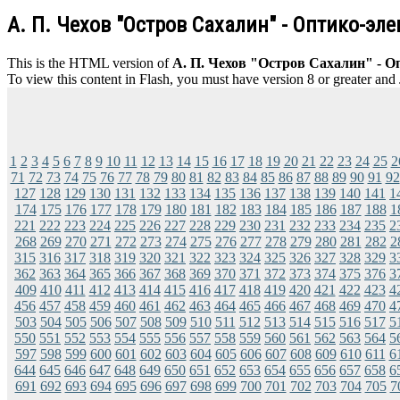
А. П. Чехов "Остров Сахалин" - Оптико-эл
This is the HTML version of
А. П. Чехов "Остров Сахалин" - О
To view this content in Flash, you must have version 8 or greater and
1
2
3
4
5
6
7
8
9
10
11
12
13
14
15
16
17
18
19
20
21
22
23
24
25
2
71
72
73
74
75
76
77
78
79
80
81
82
83
84
85
86
87
88
89
90
91
92
127
128
129
130
131
132
133
134
135
136
137
138
139
140
141
1
174
175
176
177
178
179
180
181
182
183
184
185
186
187
188
1
221
222
223
224
225
226
227
228
229
230
231
232
233
234
235
2
268
269
270
271
272
273
274
275
276
277
278
279
280
281
282
2
315
316
317
318
319
320
321
322
323
324
325
326
327
328
329
3
362
363
364
365
366
367
368
369
370
371
372
373
374
375
376
3
409
410
411
412
413
414
415
416
417
418
419
420
421
422
423
4
456
457
458
459
460
461
462
463
464
465
466
467
468
469
470
4
503
504
505
506
507
508
509
510
511
512
513
514
515
516
517
5
550
551
552
553
554
555
556
557
558
559
560
561
562
563
564
5
597
598
599
600
601
602
603
604
605
606
607
608
609
610
611
6
644
645
646
647
648
649
650
651
652
653
654
655
656
657
658
6
691
692
693
694
695
696
697
698
699
700
701
702
703
704
705
7