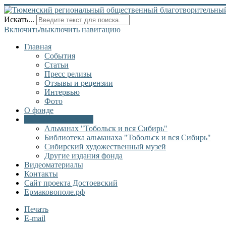
Искать...
Включить/выключить навигацию
Главная
События
Статьи
Пресс релизы
Отзывы и рецензии
Интервью
Фото
О фонде
Онлайн библиотека
Альманах "Тобольск и вся Сибирь"
Библиотека альманаха "Тобольск и вся Сибирь"
Сибирский художественный музей
Другие издания фонда
Видеоматериалы
Контакты
Сайт проекта Достоевский
Ермаковополе.рф
Печать
E-mail