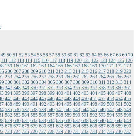
e
49
50
51
52
53
54
55
56
57
58
59
60
61
62
63
64
65
66
67
68
69
70
111
112
113
114
115
116
117
118
119
120
121
122
123
124
125
126
58
159
160
161
162
163
164
165
166
167
168
169
170
171
172
173
05
206
207
208
209
210
211
212
213
214
215
216
217
218
219
220
52
253
254
255
256
257
258
259
260
261
262
263
264
265
266
267
99
300
301
302
303
304
305
306
307
308
309
310
311
312
313
314
46
347
348
349
350
351
352
353
354
355
356
357
358
359
360
361
93
394
395
396
397
398
399
400
401
402
403
404
405
406
407
408
40
441
442
443
444
445
446
447
448
449
450
451
452
453
454
455
87
488
489
490
491
492
493
494
495
496
497
498
499
500
501
502
34
535
536
537
538
539
540
541
542
543
544
545
546
547
548
549
81
582
583
584
585
586
587
588
589
590
591
592
593
594
595
596
28
629
630
631
632
633
634
635
636
637
638
639
640
641
642
643
75
676
677
678
679
680
681
682
683
684
685
686
687
688
689
690
22
723
724
725
726
727
728
729
730
731
732
733
734
735
736
737