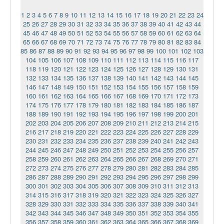
1
2
3
4
5
6
7
8
9
10
11
12
13
14
15
16
17
18
19
20
21
22
23
24
25
26
27
28
29
30
31
32
33
34
35
36
37
38
39
40
41
42
43
44
45
46
47
48
49
50
51
52
53
54
55
56
57
58
59
60
61
62
63
64
65
66
67
68
69
70
71
72
73
74
75
76
77
78
79
80
81
82
83
84
85
86
87
88
89
90
91
92
93
94
95
96
97
98
99
100
101
102
103
104
105
106
107
108
109
110
111
112
113
114
115
116
117
118
119
120
121
122
123
124
125
126
127
128
129
130
131
132
133
134
135
136
137
138
139
140
141
142
143
144
145
146
147
148
149
150
151
152
153
154
155
156
157
158
159
160
161
162
163
164
165
166
167
168
169
170
171
172
173
174
175
176
177
178
179
180
181
182
183
184
185
186
187
188
189
190
191
192
193
194
195
196
197
198
199
200
201
202
203
204
205
206
207
208
209
210
211
212
213
214
215
216
217
218
219
220
221
222
223
224
225
226
227
228
229
230
231
232
233
234
235
236
237
238
239
240
241
242
243
244
245
246
247
248
249
250
251
252
253
254
255
256
257
258
259
260
261
262
263
264
265
266
267
268
269
270
271
272
273
274
275
276
277
278
279
280
281
282
283
284
285
286
287
288
289
290
291
292
293
294
295
296
297
298
299
300
301
302
303
304
305
306
307
308
309
310
311
312
313
314
315
316
317
318
319
320
321
322
323
324
325
326
327
328
329
330
331
332
333
334
335
336
337
338
339
340
341
342
343
344
345
346
347
348
349
350
351
352
353
354
355
356
357
358
359
360
361
362
363
364
365
366
367
368
369