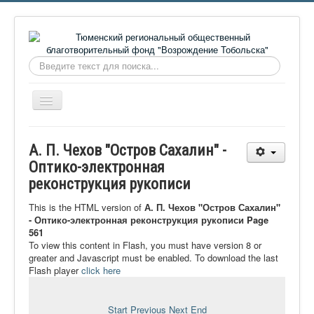
Искать...
Включить/
выключить
навигацию
Главная
А. П. Чехов "Остров Сахалин" -
О фонде
Оптико-электронная
реконструкция рукописи
Онлайн библиотека
Видеоматериалы
This is the HTML version of
А. П. Чехов "Остров Сахалин"
- Оптико-электронная реконструкция рукописи Page
Контакты
561
To view this content in Flash, you must have version 8 or
Сайт проекта Достоевский
greater and Javascript must be enabled. To download the last
Flash player
click here
Ермаковополе.рф
Start
Previous
Next
End