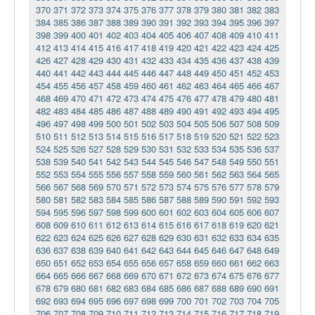
370
371
372
373
374
375
376
377
378
379
380
381
382
383
384
385
386
387
388
389
390
391
392
393
394
395
396
397
398
399
400
401
402
403
404
405
406
407
408
409
410
411
412
413
414
415
416
417
418
419
420
421
422
423
424
425
426
427
428
429
430
431
432
433
434
435
436
437
438
439
440
441
442
443
444
445
446
447
448
449
450
451
452
453
454
455
456
457
458
459
460
461
462
463
464
465
466
467
468
469
470
471
472
473
474
475
476
477
478
479
480
481
482
483
484
485
486
487
488
489
490
491
492
493
494
495
496
497
498
499
500
501
502
503
504
505
506
507
508
509
510
511
512
513
514
515
516
517
518
519
520
521
522
523
524
525
526
527
528
529
530
531
532
533
534
535
536
537
538
539
540
541
542
543
544
545
546
547
548
549
550
551
552
553
554
555
556
557
558
559
560
561
562
563
564
565
566
567
568
569
570
571
572
573
574
575
576
577
578
579
580
581
582
583
584
585
586
587
588
589
590
591
592
593
594
595
596
597
598
599
600
601
602
603
604
605
606
607
608
609
610
611
612
613
614
615
616
617
618
619
620
621
622
623
624
625
626
627
628
629
630
631
632
633
634
635
636
637
638
639
640
641
642
643
644
645
646
647
648
649
650
651
652
653
654
655
656
657
658
659
660
661
662
663
664
665
666
667
668
669
670
671
672
673
674
675
676
677
678
679
680
681
682
683
684
685
686
687
688
689
690
691
692
693
694
695
696
697
698
699
700
701
702
703
704
705
706
707
708
709
710
711
712
713
714
715
716
717
718
719