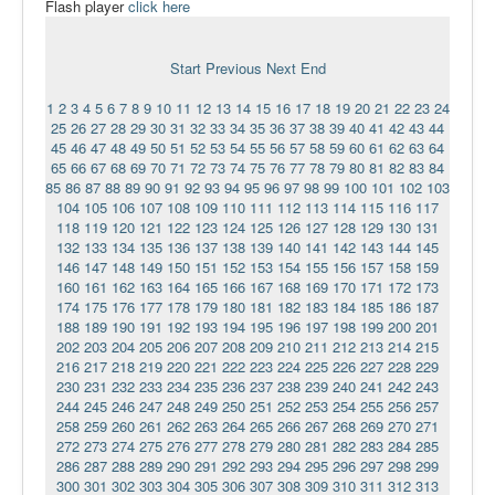
Flash player
click here
Ермаковополе.рф
Start
Previous
Next
End
1
2
3
4
5
6
7
8
9
10
11
12
13
14
15
16
17
18
19
20
21
22
23
24
25
26
27
28
29
30
31
32
33
34
35
36
37
38
39
40
41
42
43
44
45
46
47
48
49
50
51
52
53
54
55
56
57
58
59
60
61
62
63
64
65
66
67
68
69
70
71
72
73
74
75
76
77
78
79
80
81
82
83
84
85
86
87
88
89
90
91
92
93
94
95
96
97
98
99
100
101
102
103
104
105
106
107
108
109
110
111
112
113
114
115
116
117
118
119
120
121
122
123
124
125
126
127
128
129
130
131
132
133
134
135
136
137
138
139
140
141
142
143
144
145
146
147
148
149
150
151
152
153
154
155
156
157
158
159
160
161
162
163
164
165
166
167
168
169
170
171
172
173
174
175
176
177
178
179
180
181
182
183
184
185
186
187
188
189
190
191
192
193
194
195
196
197
198
199
200
201
202
203
204
205
206
207
208
209
210
211
212
213
214
215
216
217
218
219
220
221
222
223
224
225
226
227
228
229
230
231
232
233
234
235
236
237
238
239
240
241
242
243
244
245
246
247
248
249
250
251
252
253
254
255
256
257
258
259
260
261
262
263
264
265
266
267
268
269
270
271
272
273
274
275
276
277
278
279
280
281
282
283
284
285
286
287
288
289
290
291
292
293
294
295
296
297
298
299
300
301
302
303
304
305
306
307
308
309
310
311
312
313