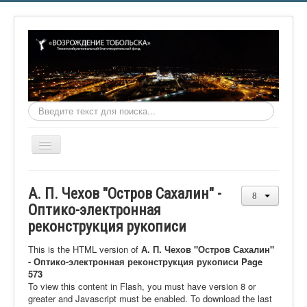
Искать...
Включить/
выключить
навигацию
Главная
А. П. Чехов "Остров Сахалин" -
О фонде
Оптико-электронная
реконструкция рукописи
Онлайн библиотека
Видеоматериалы
This is the HTML version of
А. П. Чехов "Остров Сахалин"
- Оптико-электронная реконструкция рукописи Page
Контакты
573
To view this content in Flash, you must have version 8 or
Сайт проекта Достоевский
greater and Javascript must be enabled. To download the last