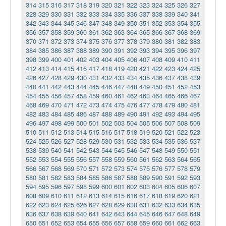
314
315
316
317
318
319
320
321
322
323
324
325
326
327
328
329
330
331
332
333
334
335
336
337
338
339
340
341
342
343
344
345
346
347
348
349
350
351
352
353
354
355
356
357
358
359
360
361
362
363
364
365
366
367
368
369
370
371
372
373
374
375
376
377
378
379
380
381
382
383
384
385
386
387
388
389
390
391
392
393
394
395
396
397
398
399
400
401
402
403
404
405
406
407
408
409
410
411
412
413
414
415
416
417
418
419
420
421
422
423
424
425
426
427
428
429
430
431
432
433
434
435
436
437
438
439
440
441
442
443
444
445
446
447
448
449
450
451
452
453
454
455
456
457
458
459
460
461
462
463
464
465
466
467
468
469
470
471
472
473
474
475
476
477
478
479
480
481
482
483
484
485
486
487
488
489
490
491
492
493
494
495
496
497
498
499
500
501
502
503
504
505
506
507
508
509
510
511
512
513
514
515
516
517
518
519
520
521
522
523
524
525
526
527
528
529
530
531
532
533
534
535
536
537
538
539
540
541
542
543
544
545
546
547
548
549
550
551
552
553
554
555
556
557
558
559
560
561
562
563
564
565
566
567
568
569
570
571
572
573
574
575
576
577
578
579
580
581
582
583
584
585
586
587
588
589
590
591
592
593
594
595
596
597
598
599
600
601
602
603
604
605
606
607
608
609
610
611
612
613
614
615
616
617
618
619
620
621
622
623
624
625
626
627
628
629
630
631
632
633
634
635
636
637
638
639
640
641
642
643
644
645
646
647
648
649
650
651
652
653
654
655
656
657
658
659
660
661
662
663