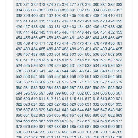
370
371
372
373
374
375
376
377
378
379
380
381
382
383
384
385
386
387
388
389
390
391
392
393
394
395
396
397
398
399
400
401
402
403
404
405
406
407
408
409
410
411
412
413
414
415
416
417
418
419
420
421
422
423
424
425
426
427
428
429
430
431
432
433
434
435
436
437
438
439
440
441
442
443
444
445
446
447
448
449
450
451
452
453
454
455
456
457
458
459
460
461
462
463
464
465
466
467
468
469
470
471
472
473
474
475
476
477
478
479
480
481
482
483
484
485
486
487
488
489
490
491
492
493
494
495
496
497
498
499
500
501
502
503
504
505
506
507
508
509
510
511
512
513
514
515
516
517
518
519
520
521
522
523
524
525
526
527
528
529
530
531
532
533
534
535
536
537
538
539
540
541
542
543
544
545
546
547
548
549
550
551
552
553
554
555
556
557
558
559
560
561
562
563
564
565
566
567
568
569
570
571
572
573
574
575
576
577
578
579
580
581
582
583
584
585
586
587
588
589
590
591
592
593
594
595
596
597
598
599
600
601
602
603
604
605
606
607
608
609
610
611
612
613
614
615
616
617
618
619
620
621
622
623
624
625
626
627
628
629
630
631
632
633
634
635
636
637
638
639
640
641
642
643
644
645
646
647
648
649
650
651
652
653
654
655
656
657
658
659
660
661
662
663
664
665
666
667
668
669
670
671
672
673
674
675
676
677
678
679
680
681
682
683
684
685
686
687
688
689
690
691
692
693
694
695
696
697
698
699
700
701
702
703
704
705
706
707
708
709
710
711
712
713
714
715
716
717
718
719