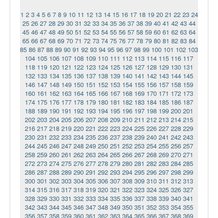
1
2
3
4
5
6
7
8
9
10
11
12
13
14
15
16
17
18
19
20
21
22
23
24
25
26
27
28
29
30
31
32
33
34
35
36
37
38
39
40
41
42
43
44
45
46
47
48
49
50
51
52
53
54
55
56
57
58
59
60
61
62
63
64
65
66
67
68
69
70
71
72
73
74
75
76
77
78
79
80
81
82
83
84
85
86
87
88
89
90
91
92
93
94
95
96
97
98
99
100
101
102
103
104
105
106
107
108
109
110
111
112
113
114
115
116
117
118
119
120
121
122
123
124
125
126
127
128
129
130
131
132
133
134
135
136
137
138
139
140
141
142
143
144
145
146
147
148
149
150
151
152
153
154
155
156
157
158
159
160
161
162
163
164
165
166
167
168
169
170
171
172
173
174
175
176
177
178
179
180
181
182
183
184
185
186
187
188
189
190
191
192
193
194
195
196
197
198
199
200
201
202
203
204
205
206
207
208
209
210
211
212
213
214
215
216
217
218
219
220
221
222
223
224
225
226
227
228
229
230
231
232
233
234
235
236
237
238
239
240
241
242
243
244
245
246
247
248
249
250
251
252
253
254
255
256
257
258
259
260
261
262
263
264
265
266
267
268
269
270
271
272
273
274
275
276
277
278
279
280
281
282
283
284
285
286
287
288
289
290
291
292
293
294
295
296
297
298
299
300
301
302
303
304
305
306
307
308
309
310
311
312
313
314
315
316
317
318
319
320
321
322
323
324
325
326
327
328
329
330
331
332
333
334
335
336
337
338
339
340
341
342
343
344
345
346
347
348
349
350
351
352
353
354
355
356
357
358
359
360
361
362
363
364
365
366
367
368
369