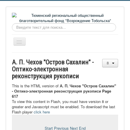
Искать...
Включить/
выключить
навигацию
Главная
А. П. Чехов "Остров Сахалин" -
О фонде
Оптико-электронная
реконструкция рукописи
Онлайн библиотека
Видеоматериалы
This is the HTML version of
А. П. Чехов "Остров Сахалин"
- Оптико-электронная реконструкция рукописи Page
Контакты
617
To view this content in Flash, you must have version 8 or
Сайт проекта Достоевский
greater and Javascript must be enabled. To download the last
Flash player
click here
Ермаковополе.рф
Start
Previous
Next
End