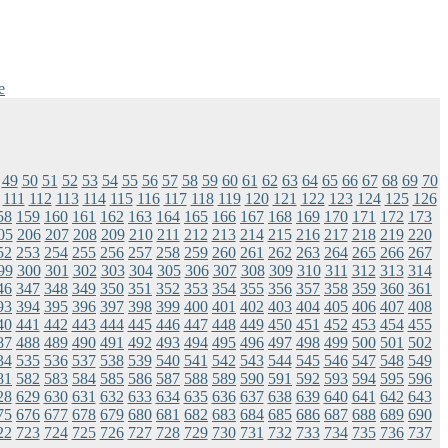
e
49
50
51
52
53
54
55
56
57
58
59
60
61
62
63
64
65
66
67
68
69
70
111
112
113
114
115
116
117
118
119
120
121
122
123
124
125
126
58
159
160
161
162
163
164
165
166
167
168
169
170
171
172
173
05
206
207
208
209
210
211
212
213
214
215
216
217
218
219
220
52
253
254
255
256
257
258
259
260
261
262
263
264
265
266
267
99
300
301
302
303
304
305
306
307
308
309
310
311
312
313
314
46
347
348
349
350
351
352
353
354
355
356
357
358
359
360
361
93
394
395
396
397
398
399
400
401
402
403
404
405
406
407
408
40
441
442
443
444
445
446
447
448
449
450
451
452
453
454
455
87
488
489
490
491
492
493
494
495
496
497
498
499
500
501
502
34
535
536
537
538
539
540
541
542
543
544
545
546
547
548
549
81
582
583
584
585
586
587
588
589
590
591
592
593
594
595
596
28
629
630
631
632
633
634
635
636
637
638
639
640
641
642
643
75
676
677
678
679
680
681
682
683
684
685
686
687
688
689
690
22
723
724
725
726
727
728
729
730
731
732
733
734
735
736
737