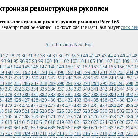
ектронная реконструкция рукописи
птико-электронная реконструкция рукописи Page 165
 Javascript must be enabled. To download the last Flash player
click her
Start
Previous
Next
End
6
27
28
29
30
31
32
33
34
35
36
37
38
39
40
41
42
43
44
45
46
47
48
93
94
95
96
97
98
99
100
101
102
103
104
105
106
107
108
109
110
42
143
144
145
146
147
148
149
150
151
152
153
154
155
156
157
1
89
190
191
192
193
194
195
196
197
198
199
200
201
202
203
204
2
36
237
238
239
240
241
242
243
244
245
246
247
248
249
250
251
2
83
284
285
286
287
288
289
290
291
292
293
294
295
296
297
298
2
30
331
332
333
334
335
336
337
338
339
340
341
342
343
344
345
3
77
378
379
380
381
382
383
384
385
386
387
388
389
390
391
392
3
24
425
426
427
428
429
430
431
432
433
434
435
436
437
438
439
4
71
472
473
474
475
476
477
478
479
480
481
482
483
484
485
486
4
18
519
520
521
522
523
524
525
526
527
528
529
530
531
532
533
5
65
566
567
568
569
570
571
572
573
574
575
576
577
578
579
580
5
12
613
614
615
616
617
618
619
620
621
622
623
624
625
626
627
6
59
660
661
662
663
664
665
666
667
668
669
670
671
672
673
674
6
06
707
708
709
710
711
712
713
714
715
716
717
718
719
720
721
7