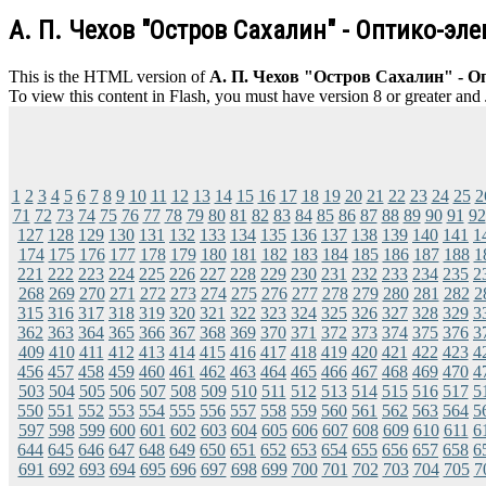
А. П. Чехов "Остров Сахалин" - Оптико-эл
This is the HTML version of
А. П. Чехов "Остров Сахалин" - О
To view this content in Flash, you must have version 8 or greater and
1
2
3
4
5
6
7
8
9
10
11
12
13
14
15
16
17
18
19
20
21
22
23
24
25
2
71
72
73
74
75
76
77
78
79
80
81
82
83
84
85
86
87
88
89
90
91
92
127
128
129
130
131
132
133
134
135
136
137
138
139
140
141
1
174
175
176
177
178
179
180
181
182
183
184
185
186
187
188
1
221
222
223
224
225
226
227
228
229
230
231
232
233
234
235
2
268
269
270
271
272
273
274
275
276
277
278
279
280
281
282
2
315
316
317
318
319
320
321
322
323
324
325
326
327
328
329
3
362
363
364
365
366
367
368
369
370
371
372
373
374
375
376
3
409
410
411
412
413
414
415
416
417
418
419
420
421
422
423
4
456
457
458
459
460
461
462
463
464
465
466
467
468
469
470
4
503
504
505
506
507
508
509
510
511
512
513
514
515
516
517
5
550
551
552
553
554
555
556
557
558
559
560
561
562
563
564
5
597
598
599
600
601
602
603
604
605
606
607
608
609
610
611
6
644
645
646
647
648
649
650
651
652
653
654
655
656
657
658
6
691
692
693
694
695
696
697
698
699
700
701
702
703
704
705
7