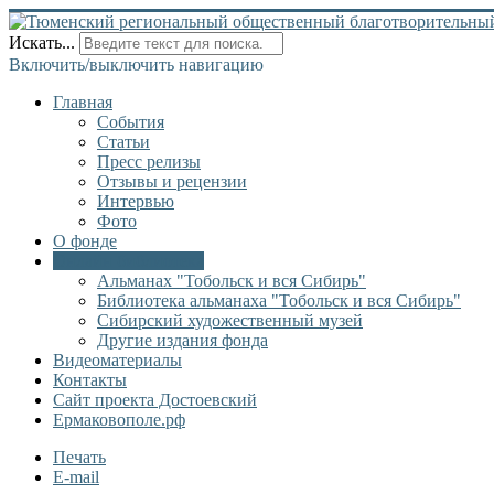
Искать...
Включить/выключить навигацию
Главная
События
Статьи
Пресс релизы
Отзывы и рецензии
Интервью
Фото
О фонде
Онлайн библиотека
Альманах "Тобольск и вся Сибирь"
Библиотека альманаха "Тобольск и вся Сибирь"
Сибирский художественный музей
Другие издания фонда
Видеоматериалы
Контакты
Сайт проекта Достоевский
Ермаковополе.рф
Печать
E-mail